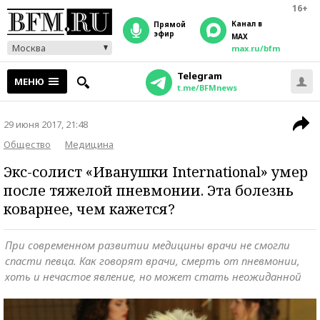
16+
Канал в
прямой
эфир
MAX
Москва
max.ru/bfm
Telegram
МЕНЮ
t.me/BFMnews
29 июня 2017, 21:48
Общество
Медицина
Экс-солист «Иванушки International» умер
после тяжелой пневмонии. Эта болезнь
коварнее, чем кажется?
При современном развитии медицины врачи не смогли
спасти певца. Как говорят врачи, смерть от пневмонии,
хоть и нечастое явление, но может стать неожиданной