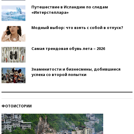
Путешествие в Исландию по следам
«Интерстеллара»
Модный выбор: что взять с собой в отпуск?
Самая трендовая обувь лета – 2026
Знаменитости и бизнесмены, добившиеся
успеха со второй попытки
Как защититься от солнца на курорте?
ФОТОИСТОРИИ
Кто изобрел средства связи?