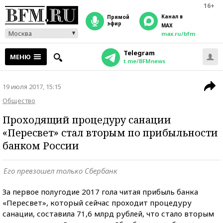
16+
Канал в
прямой
эфир
MAX
Москва
max.ru/bfm
Telegram
МЕНЮ
t.me/BFMnews
19 июля 2017, 15:15
Общество
Проходящий процедуру санации
«Пересвет» стал вторым по прибыльности
банком России
Его превзошел только Сбербанк
За первое полугодие 2017 гола читая прибыль банка
«Пересвет», который сейчас проходит процедуру
санации, составила 71,6 млрд рублей, что стало вторым