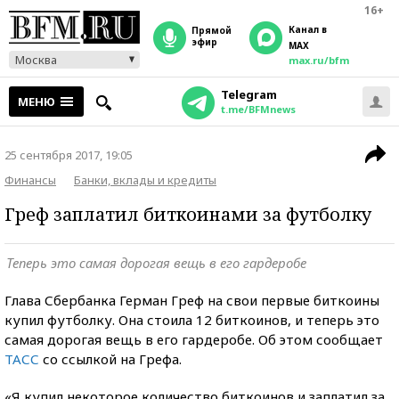
16+
Канал в
прямой
эфир
MAX
Москва
max.ru/bfm
Telegram
МЕНЮ
t.me/BFMnews
25 сентября 2017, 19:05
Финансы
Банки, вклады и кредиты
Греф заплатил биткоинами за футболку
Теперь это самая дорогая вещь в его гардеробе
Глава Сбербанка Герман Греф на свои первые биткоины
купил футболку. Она стоила 12 биткоинов, и теперь это
самая дорогая вещь в его гардеробе. Об этом сообщает
ТАСС
со ссылкой на Грефа.
«Я купил некоторое количество биткоинов и заплатил за