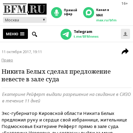
16+
Канал в
прямой
эфир
MAX
Москва
max.ru/bfm
Telegram
МЕНЮ
t.me/BFMnews
11 октября 2017, 19:11
Право
Никита Белых сделал предложение
невесте в зале суда
Екатерине Рейферт выдали разрешение на свидание в СИЗО
в течение 11 дней
Экс-губернатор Кировской области Никита Белых
предложил руку и сердце свой избраннице, жительнице
Подмосковья Екатерине Рейферт прямо в зале суда.
«Екатерина Игоревна, вы согласны выйти за меня