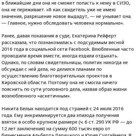
в ближайшие дни она не сможет попасть к нему в СИЗО,
она не переживает. «Я как свидетель уже не имею
значения, разрешение новое выдадут, — не унывает она.
— Главное, нужно обследовать человека нормально».
Ранее, давая показания в суде, Екатерина Рейферт
рассказала, что познакомилась с подсудимым весной
2016 года в социальной сети Facebook. Влюбленные часто
проводили время вместе, иногда ездили отдыхать.
Однако, по словам свидетельницы, политик никогда не
обсуждал с ней дела, но делился планами по
осуществлению благотворительных проектов в
Кировской области. Поэтому она не смогла ничего
пояснить по сути уголовного дела, назвав образ жизни
возлюбленного «аскетичным».
Никита Белых находится под стражей с 24 июля 2016
года. Ему инкриминируется два эпизода получения
взяток в особо крупном размере (ч. 6 ст. 290 УК РФ — до
12 лет заключения) на сумму 600 тысяч евро от
бизнесменов Альберта Ларицкого и Юрия Судгаймера. В