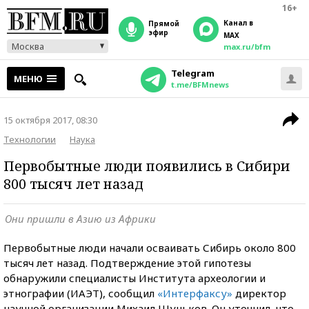
16+
Канал в
прямой
эфир
MAX
Москва
max.ru/bfm
Telegram
МЕНЮ
t.me/BFMnews
15 октября 2017, 08:30
Технологии
Наука
Первобытные люди появились в Сибири
800 тысяч лет назад
Они пришли в Азию из Африки
Первобытные люди начали осваивать Сибирь около 800
тысяч лет назад. Подтверждение этой гипотезы
обнаружили специалисты Института археологии и
этнографии (ИАЭТ), сообщил
«Интерфаксу»
директор
научной организации Михаил Шуньков. Он уточнил, что