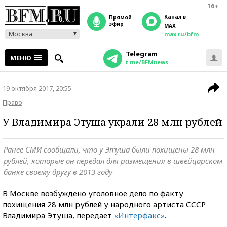
16+
Канал в
прямой
эфир
MAX
Москва
max.ru/bfm
Telegram
МЕНЮ
t.me/BFMnews
19 октября 2017, 20:55
Право
У Владимира Этуша украли 28 млн рублей
Ранее СМИ сообщали, что у Этуша были похищены 28 млн
рублей, которые он передал для размещения в швейцарском
банке своему другу в 2013 году
В Москве возбуждено уголовное дело по факту
похищения 28 млн рублей у народного артиста СССР
Владимира Этуша, передает
«Интерфакс»
.