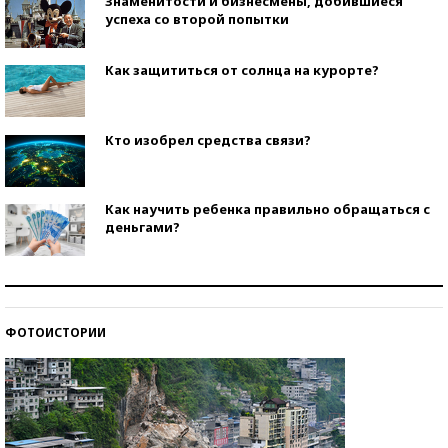
Знаменитости и бизнесмены, добившиеся
успеха со второй попытки
Как защититься от солнца на курорте?
Кто изобрел средства связи?
Как научить ребенка правильно обращаться с
деньгами?
Рекорды ЕГЭ: в каких регионах больше всего
стобалльников?
ФОТОИСТОРИИ
Самые модные пляжи — 2026