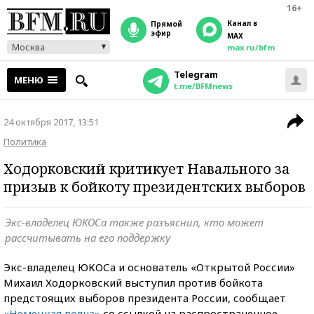
16+
Канал в
прямой
эфир
MAX
Москва
max.ru/bfm
Telegram
МЕНЮ
t.me/BFMnews
24 октября 2017, 13:51
Политика
Ходорковский критикует Навального за
призыв к бойкоту президентских выборов
Экс-владелец ЮКОСа также разъяснил, кто может
рассчитывать на его поддержку
Экс-владелец ЮКОСа и основатель «Открытой России»
Михаил Ходорковский выступил против бойкота
предстоящих выборов президента России, сообщает
«Немецкая волна»
со ссылкой на распространенное