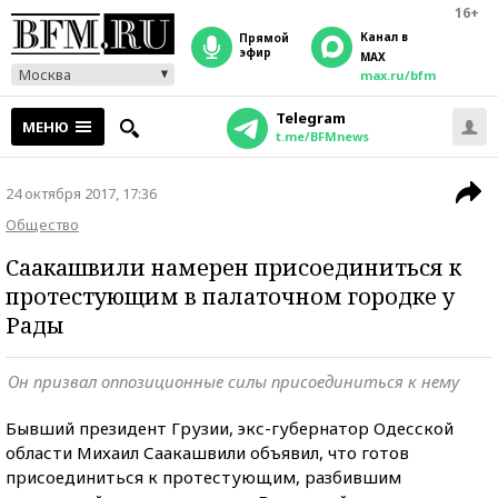
16+
Канал в
прямой
эфир
MAX
Москва
max.ru/bfm
Telegram
МЕНЮ
t.me/BFMnews
24 октября 2017, 17:36
Общество
Саакашвили намерен присоединиться к
протестующим в палаточном городке у
Рады
Он призвал оппозиционные силы присоединиться к нему
Бывший президент Грузии, экс-губернатор Одесской
области Михаил Саакашвили объявил, что готов
присоединиться к протестующим, разбившим