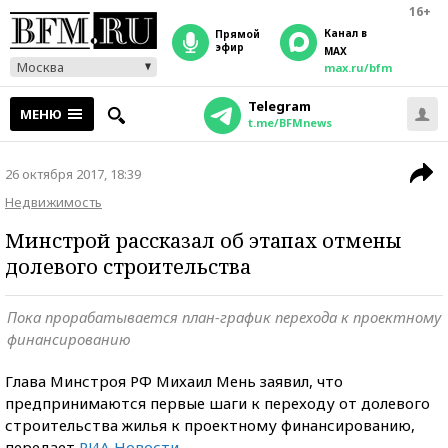
16+
Канал в
прямой
эфир
MAX
Москва
max.ru/bfm
Telegram
МЕНЮ
t.me/BFMnews
26 октября 2017, 18:39
Недвижимость
Минстрой рассказал об этапах отмены
долевого строительства
Пока прорабатывается план-график перехода к проектному
финансированию
Глава Минстроя РФ Михаил Мень заявил, что
предпринимаются первые шаги к переходу от долевого
строительства жилья к проектному финансированию,
передает
РИА Новости
.