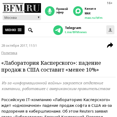
16+
Канал в
прямой
эфир
MAX
Москва
max.ru/bfm
Telegram
МЕНЮ
t.me/BFMnews
28 октября 2017, 11:51
Политика
«Лаборатория Касперского»: падение
продаж в США составит «менее 10%»
Из-за «информационной войны» закроется отделение
компании, работавшее с американским правительством
Российскую IT-компанию «Лабораторию Касперского»
ждет «однозначное» падение продаж софта в США из-за
подозрения в кибершпионаже. Об этом Reuters заявил
глава «Лаборатории» Евгений Касперский. Перевод