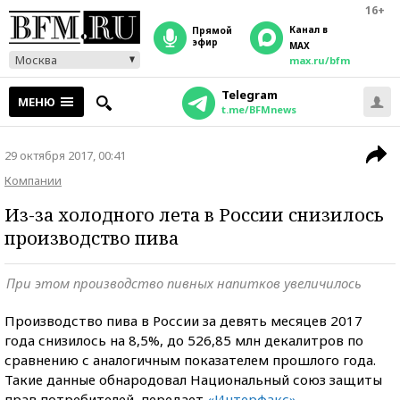
16+
Канал в
прямой
эфир
MAX
Москва
max.ru/bfm
Telegram
МЕНЮ
t.me/BFMnews
29 октября 2017, 00:41
Компании
Из-за холодного лета в России снизилось
производство пива
При этом производство пивных напитков увеличилось
Производство пива в России за девять месяцев 2017
года снизилось на 8,5%, до 526,85 млн декалитров по
сравнению с аналогичным показателем прошлого года.
Такие данные обнародовал Национальный союз защиты
прав потребителей, передает
«Интерфакс»
.