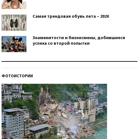
Самая трендовая обувь лета – 2026
Знаменитости и бизнесмены, добившиеся
успеха со второй попытки
Как защититься от солнца на курорте?
ФОТОИСТОРИИ
Кто изобрел средства связи?