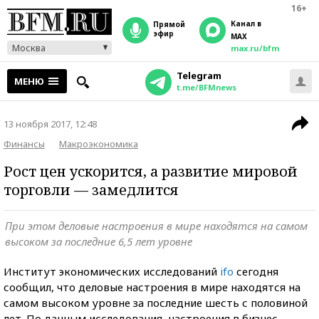
16+
Канал в
прямой
эфир
MAX
Москва
max.ru/bfm
Telegram
МЕНЮ
t.me/BFMnews
13 ноября 2017, 12:48
Финансы
Макроэкономика
Рост цен ускорится, а развитие мировой
торговли — замедлится
При этом деловые настроения в мире находятся на самом
высоком за последние 6,5 лет уровне
Институт экономических исследований
ifo
сегодня
сообщил, что деловые настроения в мире находятся на
самом высоком уровне за последние шесть с половиной
лет. По данным исследования, настроения в бизнес-