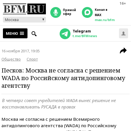
16+
Канал в
прямой
эфир
MAX
Москва
max.ru/bfm
Telegram
МЕНЮ
t.me/BFMnews
16 ноября 2017, 19:05
Общество
Спорт
Песков: Москва не согласна с решением
WADA по Российскому антидопинговому
агентству
В четверг совет учредителей WADA вынес решение не
восстанавливать РУСАДА в правах
Москва не согласна с решением Всемирного
антидопингового агентства (WADA) по Российскому