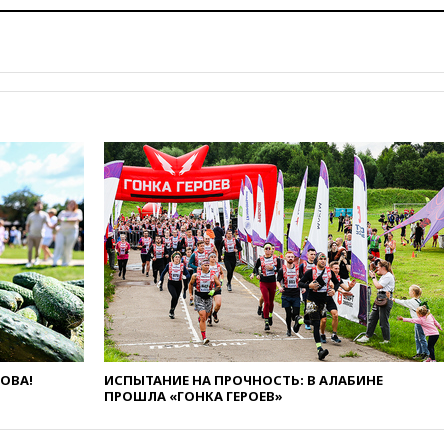
России
02:30
Трамп попросил
отпустить его с круглого стола
в Госдепе, чтобы «вести
войну»
01:35
Мигрант погиб при
попытке попасть из Марокко в
Сеуту на параплане
00:30
FT: ЕС не готов принять в
блок Украину из-за уровня
коррупции
вчера, 23:35
Лукашенко
объяснил экономическую
выгоду безвизового режима с
ЕС
вчера, 22:59
На башню
ресторана «Армения» в
Москве вернут утраченную
ЛОВА!
ИСПЫТАНИЕ НА ПРОЧНОСТЬ: В АЛАБИНЕ
скульптуру балерины
ПРОШЛА «ГОНКА ГЕРОЕВ»
вчера, 22:45
Литовец
протаранил погранпункт при