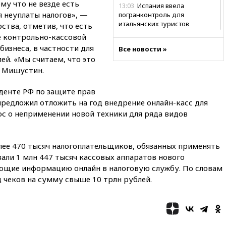
му что не везде есть
13:03
Испания ввела
я неуплаты налогов», —
погранконтроль для
итальянских туристов
ства, отметив, что есть
е контрольно-кассовой
12:27
Возгорание на Ильском
бизнеса, в частности для
НПЗ, вызванное атакой БПЛА,
Все новости »
потушили
й. «Мы считаем, что это
л Мишустин.
11:47
Суд оставил под
арестом Rolls-Royce блогера
денте РФ по защите прав
Лерчек
редложил отложить на год внедрение онлайн-касс для
11:07
При столкновении
ос о неприменении новой техники для ряда видов
катера и лодки под Самарой
погибли два человека
10:27
Движение по трассе
лее 470 тысяч налогоплательщиков, обязанных применять
«Новороссия» восстановлено
али 1 млн 447 тысяч кассовых аппаратов нового
09:55
Силы ПВО перехватили
ающие информацию онлайн в налоговую службу. По словам
за утро 85 БПЛА над
 чеков на сумму свыше 10 трлн рублей.
территорией РФ
09:25
Ильский НПЗ на Кубани
загорелся после падения
обломков дрона