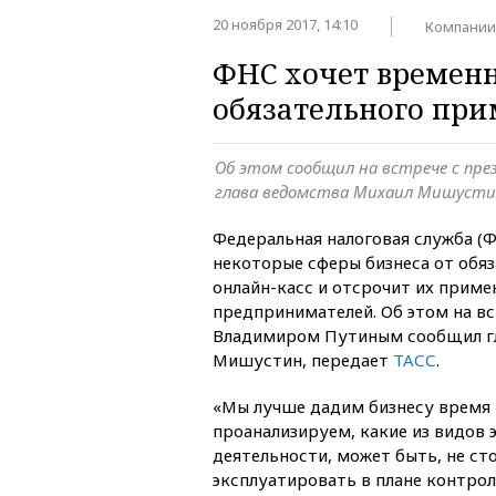
20 ноября 2017, 14:10
Компании
ФНС хочет временн
обязательного при
Об этом сообщил на встрече с п
глава ведомства Михаил Мишуст
Федеральная налоговая служба (
некоторые сферы бизнеса от обя
онлайн-касс и отсрочит их прим
предпринимателей. Об этом на в
Владимиром Путиным сообщил г
Мишустин, передает
ТАСС
.
«Мы лучше дадим бизнесу время 
проанализируем, какие из видов
деятельности, может быть, не ст
эксплуатировать в плане контро