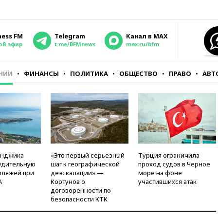
ness FM
Telegram
Канал в MAX
ой эфир
t.me/BFMnews
max.ru/bfm
НИИ
ФИНАНСЫ
ПОЛИТИКА
ОБЩЕСТВО
ПРАВО
АВТ
енджика
«Это первый серьезный
Турция ограничила
удительную
шаг к географической
проход судов в Черное
пляжей при
деэскалации» —
море на фоне
А
Кортунов о
участившихся атак
договоренности по
безопасности КТК