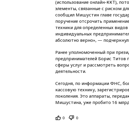
(использование онлайн-ККТ), пото
элементы, связанные с риском дл
сообщил Мишустин главе государ
поручение отсрочить применени
техники для определенных видов 
индивидуальных предпринимателе
абсолютно верно», — подчеркну
Ранее уполномоченный при прези
предпринимателей Борис Титов п
сферы услуг и рассмотреть вопр
деятельности.
Сегодня, по информации ФНС, бо
кассовую технику, зарегистриров
поколения. Это аппараты, перед
Мишустина, уже пробито 16 млрд
0
0