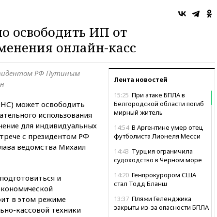
о освободить ИП от
менения онлайн-касс
резидентом РФ Путиным
Лента новостей
ин
15:25
При атаке БПЛА в
ФНС) может освободить
Белгородской области погиб
мирный житель
зательного использования
енение для индивидуальных
14:54
В Аргентине умер отец
стрече с президентом РФ
футболиста Лионеля Месси
лава ведомства Михаил
14:43
Турция ограничила
судоходство в Черном море
14:20
Генпрокурором США
подготовиться и
стал Тодд Бланш
 экономической
оит в этом режиме
13:37
Пляжи Геленджика
закрыты из-за опасности БПЛА
льно-кассовой техники