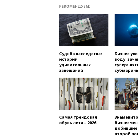
РЕКОМЕНДУЕМ:
Судьба наследства:
Бизнес ух
истории
воду: заче
удивительных
суперъяхт
завещаний
субмарин
Самая трендовая
Знаменито
обувь лета – 2026
бизнесмен
добившиес
второй по