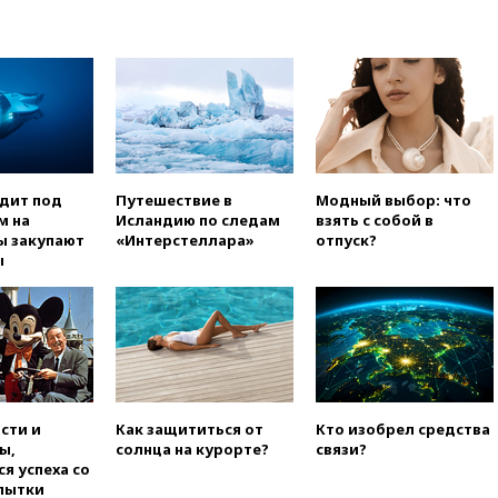
попытке попасть в Россию
вчера, 22:28
Бессент
анонсировал скорое
соглашение о прекращении
огня США и Ирана
вчера, 22:15
Три человека
получили ножевые ранения
при нападении в Чехии
одит под
Путешествие в
Модный выбор: что
вчера, 22:00
Путин поручил
м на
Исландию по следам
взять с собой в
выделить средства на новые
ы закупают
«Интерстеллара»
отпуск?
РЛС для Белгородской
ы
области
вчера, 21:56
The Atlantic: Маск
отказал Украине в
использовании Starlink для
атак вглубь РФ
вчера, 21:35
После пожара на
складе в Брянске возбудили
сти и
Как защититься от
Кто изобрел средства
уголовное дело
ы,
солнца на курорте?
связи?
я успеха со
вчера, 21:26
Лидеры сборной
пытки