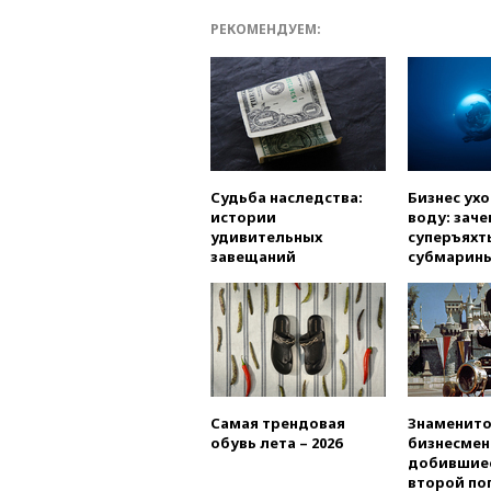
РЕКОМЕНДУЕМ:
Судьба наследства:
Бизнес ух
истории
воду: заче
удивительных
суперъяхт
завещаний
субмарин
Самая трендовая
Знаменито
обувь лета – 2026
бизнесмен
добившиес
второй по