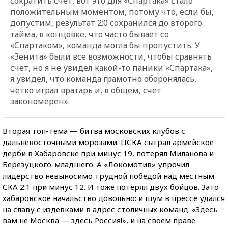
сократить счет, вот это для «Спартака» стало
положительным моментом, потому что, если бы,
допустим, результат 2:0 сохранился до второго
тайма, в концовке, что часто бывает со
«Спартаком», команда могла бы пропустить. У
«Зенита» были все возможности, чтобы сравнять
счет, но я не увидел какой-то паники «Спартака»,
я увидел, что команда грамотно оборонялась,
четко играл вратарь и, в общем, счет
закономерен».
Вторая топ-тема — битва московских клубов с
дальневосточными морозами. ЦСКА сыграл армейское
дерби в Хабаровске при минус 19, потерял Миланова и
Березуцкого-младшего. А «Локомотив» упрочил
лидерство невыносимо трудной победой над местным
СКА 2:1 при минус 12. И тоже потерял двух бойцов. Зато
хабаровское начальство довольно: и шум в прессе удался
на славу с издевками в адрес столичных команд: «Здесь
вам не Москва — здесь Россия!», и на своем праве