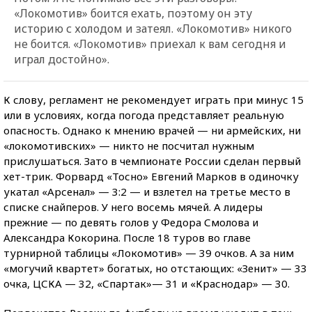
«Локомотив» боится ехать, поэтому он эту
историю с холодом и затеял. «Локомотив» никого
не боится. «Локомотив» приехал к вам сегодня и
играл достойно».
К слову, регламент не рекомендует играть при минус 15
или в условиях, когда погода представляет реальную
опасность. Однако к мнению врачей — ни армейских, ни
«локомотивских» — никто не посчитал нужным
прислушаться. Зато в чемпионате России сделан первый
хет-трик. Форвард «Тосно» Евгений Марков в одиночку
укатал «Арсенал» — 3:2 — и взлетел на третье место в
списке снайперов. У него восемь мячей. А лидеры
прежние — по девять голов у Федора Смолова и
Александра Кокорина. После 18 туров во главе
турнирной таблицы «Локомотив» — 39 очков. А за ним
«могучий квартет» богатых, но отстающих: «Зенит» — 33
очка, ЦСКА — 32, «Спартак»— 31 и «Краснодар» — 30.