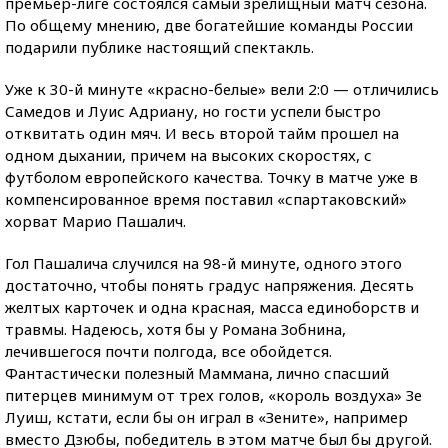
премьер-лиге состоялся самый зрелищный матч сезона.
По общему мнению, две богатейшие команды России
подарили публике настоящий спектакль.
Уже к 30-й минуте «красно-белые» вели 2:0 — отличились
Самедов и Луис Адриану, но гости успели быстро
отквитать один мяч. И весь второй тайм прошел на
одном дыхании, причем на высоких скоростях, с
футболом европейского качества. Точку в матче уже в
компенсированное время поставил «спартаковский»
хорват Марио Пашалич.
Гол Пашалича случился на 98-й минуте, одного этого
достаточно, чтобы понять градус напряжения. Десять
желтых карточек и одна красная, масса единоборств и
травмы. Надеюсь, хотя бы у Романа Зобнина,
лечившегося почти полгода, все обойдется.
Фантастически полезный Маммана, лично спасший
питерцев минимум от трех голов, «король воздуха» Зе
Луиш, кстати, если бы он играл в «Зените», например
вместо Дзюбы, победитель в этом матче был бы другой.