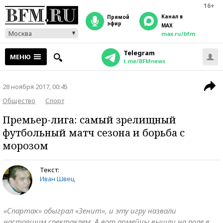
16+
Канал в
прямой
эфир
MAX
Москва
max.ru/bfm
Telegram
МЕНЮ
t.me/BFMnews
28 ноября 2017, 00:45
Общество
Спорт
Премьер-лига: самый зрелищный
футбольный матч сезона и борьба с
морозом
Текст:
Иван Швец
«Спартак» обыграл «Зенит», и эту игру назвали
настоящим спектаклем. А вот армейцы вышли на поле в