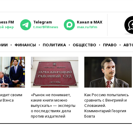
ness FM
Telegram
Канал в MAX
ой эфир
t.me/BFMnews
max.ru/bfm
НИИ
ФИНАНСЫ
ПОЛИТИКА
ОБЩЕСТВО
ПРАВО
АВТ
видит своим
«Рынок не понимает,
Как Россию попытались
м Вэнса
какие книги можно
сравнить с Венгрией и
выпускать» — эксперты
Словакией.
о последствиях дела
Комментарий Георгия
против издателей
Бовта