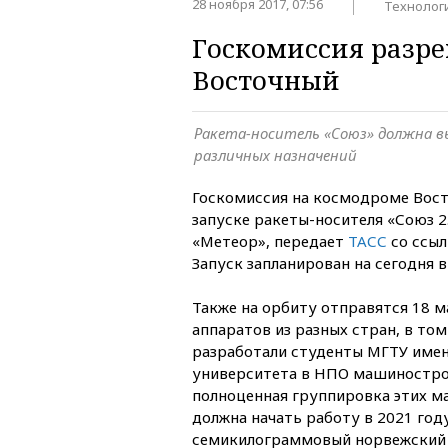
28 ноября 2017, 07:56
Технолог
Госкомиссия разре
Восточный
Ракета-носитель «Союз» должна в
различных назначений
Госкомиссия на космодроме Вост
запуске ракеты-носителя «Союз 2
«Метеор», передает
ТАСС
со ссыл
Запуск запланирован на сегодня в
Также на орбиту отправятся 18 
аппаратов из разных стран, в то
разработали студенты МГТУ имен
университета в НПО машинострое
полноценная группировка этих м
должна начать работу в 2021 году
семикилограммовый норвежский