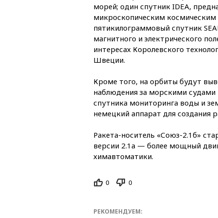
морей; один спутник IDEA, предн
микроскопическим космическим 
пятикилограммовый спутник SEA
магнитного и электрического по
интересах Королевского техноло
Швеции.
Кроме того, на орбиты будут вы
наблюдения за морскими судами
спутника мониторинга воды и зе
немецкий аппарат для создания 
Ракета-носитель «Союз-2.1б» стар
версии 2.1а — более мощный дви
химавтоматики.
0
0
РЕКОМЕНДУЕМ: