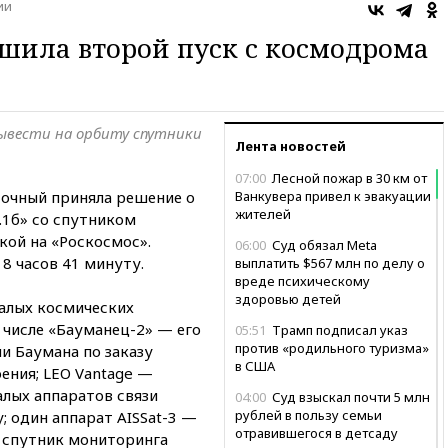
ии
шила второй пуск с космодрома
ывести на орбиту спутники
Лента новостей
07:00
Лесной пожар в 30 км от
очный приняла решение о
Ванкувера привел к эвакуации
жителей
.1б» со спутником
кой на «Роскосмос».
06:00
Суд обязал Meta
 8 часов 41 минуту.
выплатить $567 млн по делу о
вреде психическому
здоровью детей
малых космических
м числе «Бауманец-2» — его
05:51
Трамп подписал указ
против «родильного туризма»
и Баумана по заказу
в США
ния; LEO Vantage —
алых аппаратов связи
04:00
Суд взыскал почти 5 млн
рублей в пользу семьи
; один аппарат AISSat-3 —
отравившегося в детсаду
 спутник мониторинга