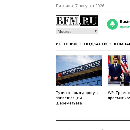
Пятница, 7 августа 2026
Busi
прям
Москва
ИНТЕРВЬЮ
ПОДКАСТЫ
КОМПА
СТИЛЬ
ТЕСТЫ
Путин открыл дорогу к
WP: Трамп 
приватизации
преемнико
Шереметьева