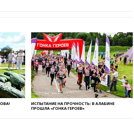
и Геленджик
вчера, 21:25
Руслан Терновой
выиграл золото чемпионата
Европы в прыжках с 10-
метровой вышки
вчера, 21:10
РФ не получала
обращений о прекращении
концессии строительства ж/д
в Армении
вчера, 21:00
В России вновь
обсуждают эксперимент по
онлайн-продаже алкоголя
вчера, 20:45
Матвиенко:
россиянам могут
рекомендовать не посещать
Армению
ЛОВА!
ИСПЫТАНИЕ НА ПРОЧНОСТЬ: В АЛАБИНЕ
ПРОШЛА «ГОНКА ГЕРОЕВ»
вчера, 20:35
ПВО за день
сбила еще 281 украинский
беспилотник над Россией
вчера, 20:27
Ямпольская