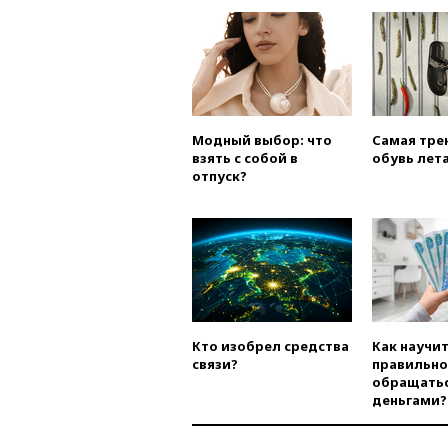
Модный выбор: что
Самая тре
взять с собой в
обувь лета
отпуск?
Кто изобрел средства
Как научи
связи?
правильно
обращатьс
деньгами?