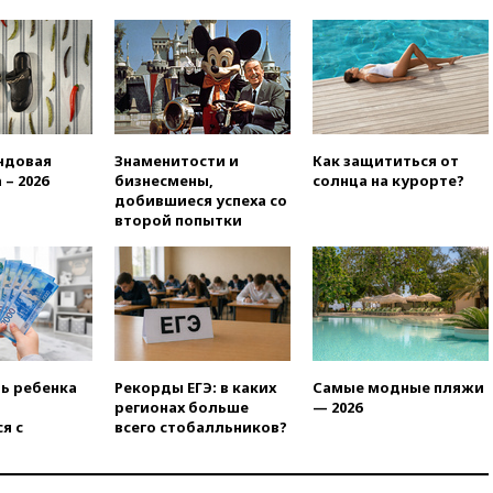
призвала оптимизировать
олимпиады для поступления в
вузы
вчера, 20:15
Минтранс
предложил оплачивать
защиту дорог от БПЛА из
средств на ремонт
ндовая
Знаменитости и
Как защититься от
вчера, 20:00
Зеленский 8
 – 2026
бизнесмены,
солнца на курорте?
августа посетит Сербию с
добившиеся успеха со
официальным визитом
второй попытки
вчера, 19:58
В Госдуму будет
внесен законопроект об
отмене ЕГЭ
вчера, 19:50
Аэропорты Сочи и
Ярославля приостановили
работу
ть ребенка
Рекорды ЕГЭ: в каких
Самые модные пляжи
вчера, 19:35
WP: Трамп
регионах больше
— 2026
призвал доноров-
я с
всего стобалльников?
республиканцев поддержать
Вэнса на выборах 2028 года
вчера, 19:20
Число ломбардов