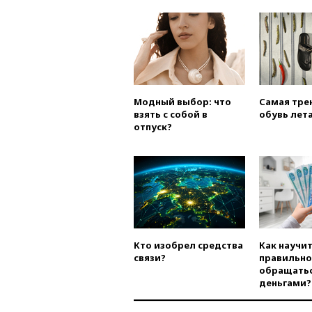
Модный выбор: что
Самая тре
взять с собой в
обувь лета
отпуск?
Кто изобрел средства
Как научи
связи?
правильно
обращатьс
деньгами?