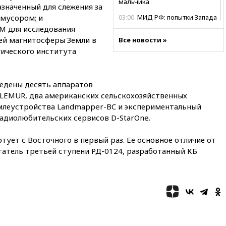
мальчика
азначенный для слежения за
мусором; и
03:00
МИД РФ: попытки Запада
рассорить Россию и Казахстан
M для исследования
обречены на провал
лей магнитосферы Земли в
Все новости »
гического института
02:00
Ни один водоем Англии
не соответствует нормам
химической безопасности
ведены десять аппаратов
01:00
Трамп: США сами
нуждаются в дальнобойных
 LEMUR,
два американских сельскохозяйственных
ракетах и системах Patriot
млеустройства Landmapper-BC и экспериментальный
радиолюбительских сервисов D-StarOne.
00:01
Трамп заявил о
необходимости пополнения
арсенала США
тует с Восточного в первый раз. Ее основное отличие от
гатель третьей ступени РД-0124, разработанный КБ
вчера, 23:28
Слуцкий призвал
признать «Яблоко»
нежелательной организацией
вчера, 23:15
В Смоленске
ребенок и женщина погибли
при падении деревьев во
время урагана