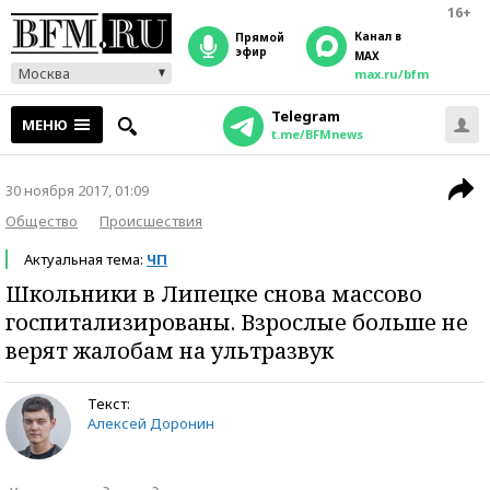
16+
Канал в
прямой
эфир
MAX
Москва
max.ru/bfm
Telegram
МЕНЮ
t.me/BFMnews
30 ноября 2017, 01:09
Общество
Происшествия
Актуальная тема:
ЧП
Школьники в Липецке снова массово
госпитализированы. Взрослые больше не
верят жалобам на ультразвук
Текст:
Алексей Доронин