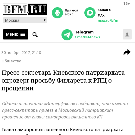
16+
Канал в
прямой
эфир
MAX
Москва
max.ru/bfm
Telegram
МЕНЮ
t.me/BFMnews
30 ноября 2017, 21:10
Общество
Пресс-секретарь Киевского патриархата
опроверг просьбу Филарета к РПЦ о
прощении
Однако источники «Интерфакса» сообщают, что именно
пресс-секретарь привез в Московский патриархат
прошение от главы самопровозглашенного КП
Глава самопровозглашенного Киевского патриархата