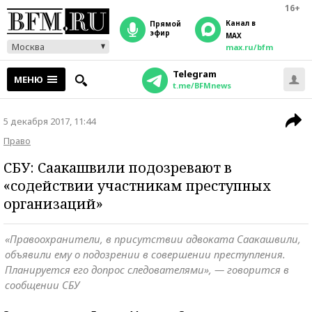
16+
Канал в
прямой
эфир
MAX
Москва
max.ru/bfm
Telegram
МЕНЮ
t.me/BFMnews
5 декабря 2017, 11:44
Право
СБУ: Саакашвили подозревают в
«содействии участникам преступных
организаций»
«Правоохранители, в присутствии адвоката Саакашвили,
объявили ему о подозрении в совершении преступления.
Планируется его допрос следователями», — говорится в
сообщении СБУ