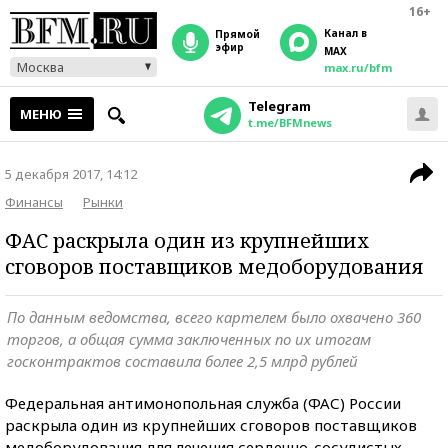
16+
Канал в
прямой
эфир
MAX
Москва
max.ru/bfm
Telegram
МЕНЮ
t.me/BFMnews
5 декабря 2017, 14:12
Финансы
Рынки
ФАС раскрыла один из крупнейших
сговоров поставщиков медоборудования
По данным ведомства, всего картелем было охвачено 360
торгов, а общая сумма заключенных по их итогам
госконтрактов составила более 2,5 млрд рублей
Федеральная антимонопольная служба (ФАС) России
раскрыла один из крупнейших сговоров поставщиков
медоборудования для лечения сердечно-сосудистых