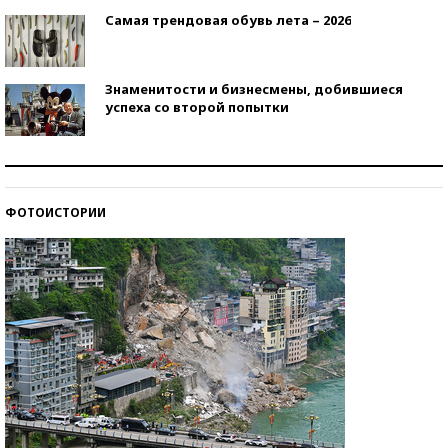
Самая трендовая обувь лета – 2026
Знаменитости и бизнесмены, добившиеся
успеха со второй попытки
Как защититься от солнца на курорте?
ФОТОИСТОРИИ
Кто изобрел средства связи?