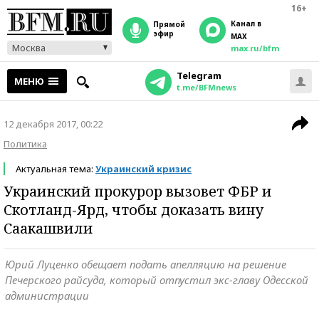
16+
Канал в
прямой
эфир
MAX
Москва
max.ru/bfm
Telegram
МЕНЮ
t.me/BFMnews
12 декабря 2017, 00:22
Политика
Актуальная тема:
Украинский кризис
Украинский прокурор вызовет ФБР и
Скотланд-Ярд, чтобы доказать вину
Саакашвили
Юрий Луценко обещает подать апелляцию на решение
Печерского райсуда, который отпустил экс-главу Одесской
администрации