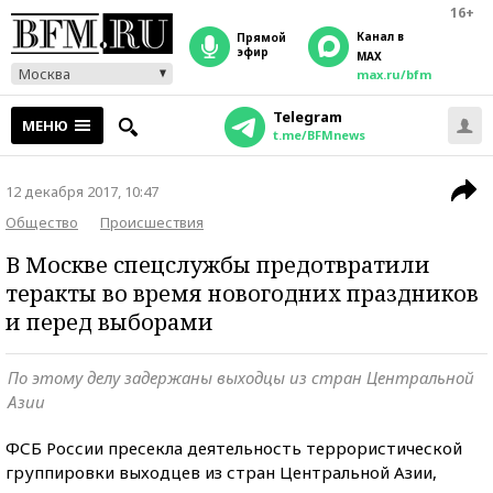
16+
Канал в
прямой
эфир
MAX
Москва
max.ru/bfm
Telegram
МЕНЮ
t.me/BFMnews
12 декабря 2017, 10:47
Общество
Происшествия
В Москве спецслужбы предотвратили
теракты во время новогодних праздников
и перед выборами
По этому делу задержаны выходцы из стран Центральной
Азии
ФСБ России пресекла деятельность террористической
группировки выходцев из стран Центральной Азии,