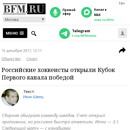
16+
Канал в
прямой
эфир
MAX
Москва
max.ru/bfm
Telegram
МЕНЮ
t.me/BFMnews
15 декабря 2017, 12:11
Общество
Спорт
Российские хоккеисты открыли Кубок
Первого канала победой
Текст:
Иван Швец
Сборная обыграла команду шведов. Счет открыл
противник, но россияне быстро ответили. Итог — 3:1.
Следующий матч — с канадцами