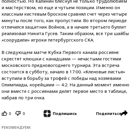
полностью. Но Калинин блеснул не только трудолюбием
и мастерством, но еще и чутьем позиции. Именно он
классным кистевым броском сравнял счет через четыре
минуты после того, как пропустили. Во втором периоде
отличился защитник Войнов, а в начале третьего буллит
реализовал Никита Гусев. Таким образом, все три шайбы
«соорудили» игроки петербургского СКА.
В следующем матче Кубка Первого канала россияне
скрестят клюшки с канадцами — нечастыми гостями
московского предновогоднего турнира. Эта встреча
состоится в субботу, начало в 17:00. «Кленовые листья»
вступили в борьбу за трофей с победы над хозяевами
Олимпиады, корейцами — 4:2. На данный момент именно
они вместе с россиянами делят первое место в таблице,
набрав по три очка.
0
0
Поделиться
Подпишись
РЕКОМЕНДУЕМ: