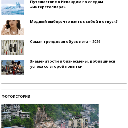
Путешествие в Исландию по следам
«Интерстеллара»
Модный выбор: что взять с собой в отпуск?
Самая трендовая обувь лета – 2026
Знаменитости и бизнесмены, добившиеся
успеха со второй попытки
Как защититься от солнца на курорте?
ФОТОИСТОРИИ
Кто изобрел средства связи?