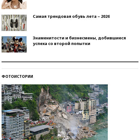
Самая трендовая обувь лета – 2026
Знаменитости и бизнесмены, добившиеся
успеха со второй попытки
Как защититься от солнца на курорте?
ФОТОИСТОРИИ
Кто изобрел средства связи?