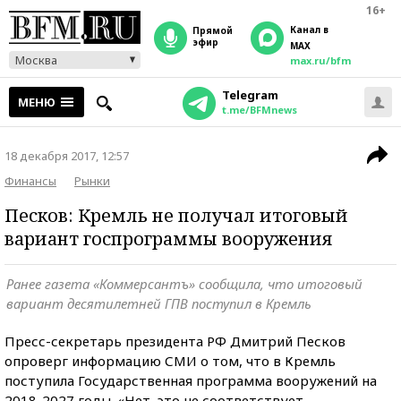
16+
Канал в
прямой
эфир
MAX
Москва
max.ru/bfm
Telegram
МЕНЮ
t.me/BFMnews
18 декабря 2017, 12:57
Финансы
Рынки
Песков: Кремль не получал итоговый
вариант госпрограммы вооружения
Ранее газета «Коммерсантъ» сообщила, что итоговый
вариант десятилетней ГПВ поступил в Кремль
Пресс-секретарь президента РФ Дмитрий Песков
опроверг информацию СМИ о том, что в Кремль
поступила Государственная программа вооружений на
2018-2027 годы. «Нет, это не соответствует