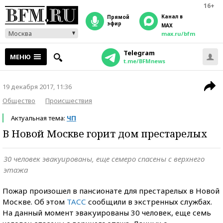
16+
Канал в
прямой
эфир
MAX
Москва
max.ru/bfm
Telegram
МЕНЮ
t.me/BFMnews
19 декабря 2017, 11:36
Общество
Происшествия
Актуальная тема:
ЧП
В Новой Москве горит дом престарелых
30 человек эвакуированы, еще семеро спасены с верхнего
этажа
Пожар произошел в пансионате для престарелых в Новой
Москве. Об этом
ТАСС
сообщили в экстренных службах.
На данный момент эвакуированы 30 человек, еще семь