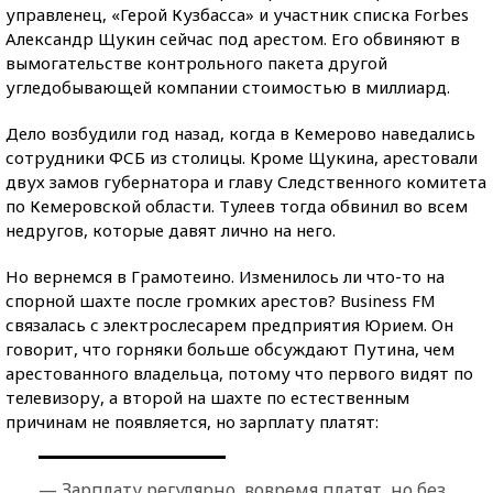
управленец, «Герой Кузбасса» и участник списка Forbes
Александр Щукин сейчас под арестом. Его обвиняют в
вымогательстве контрольного пакета другой
угледобывающей компании стоимостью в миллиард.
Дело возбудили год назад, когда в Кемерово наведались
сотрудники ФСБ из столицы. Кроме Щукина, арестовали
двух замов губернатора и главу Следственного комитета
по Кемеровской области. Тулеев тогда обвинил во всем
недругов, которые давят лично на него.
Но вернемся в Грамотеино. Изменилось ли что-то на
спорной шахте после громких арестов? Business FM
связалась с электрослесарем предприятия Юрием. Он
говорит, что горняки больше обсуждают Путина, чем
арестованного владельца, потому что первого видят по
телевизору, а второй на шахте по естественным
причинам не появляется, но зарплату платят:
— Зарплату регулярно, вовремя платят, но без