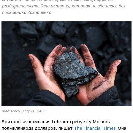
разбирательств. Это история, которая не обошлась без
полковника Захарченко
Фото: Артем Геодакян/ТАСС
Британская компания Lehram требует у Москвы
полмиллиарда долларов, пишет
The Financial Times
. Она