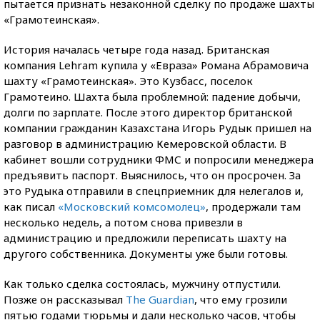
пытается признать незаконной сделку по продаже шахты
«Грамотеинская».
История началась четыре года назад. Британская
компания Lehram купила у «Евраза» Романа Абрамовича
шахту «Грамотеинская». Это Кузбасс, поселок
Грамотеино. Шахта была проблемной: падение добычи,
долги по зарплате. После этого директор британской
компании гражданин Казахстана Игорь Рудык пришел на
разговор в администрацию Кемеровской области. В
кабинет вошли сотрудники ФМС и попросили менеджера
предъявить паспорт. Выяснилось, что он просрочен. За
это Рудыка отправили в спецприемник для нелегалов и,
как писал
«Московский комсомолец»
, продержали там
несколько недель, а потом снова привезли в
администрацию и предложили переписать шахту на
другого собственника. Документы уже были готовы.
Как только сделка состоялась, мужчину отпустили.
Позже он рассказывал
The Guardian
, что ему грозили
пятью годами тюрьмы и дали несколько часов, чтобы