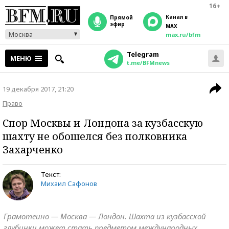
16+
Канал в
прямой
эфир
MAX
Москва
max.ru/bfm
Telegram
МЕНЮ
t.me/BFMnews
19 декабря 2017, 21:20
Право
Спор Москвы и Лондона за кузбасскую
шахту не обошелся без полковника
Захарченко
Текст:
Михаил Сафонов
Грамотеино — Москва — Лондон. Шахта из кузбасской
глубинки может стать предметом международных