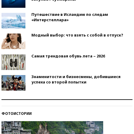
Путешествие в Исландию по следам
«Интерстеллара»
Модный выбор: что взять с собой в отпуск?
Самая трендовая обувь лета – 2026
Знаменитости и бизнесмены, добившиеся
успеха со второй попытки
Как защититься от солнца на курорте?
ФОТОИСТОРИИ
Кто изобрел средства связи?