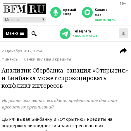
16+
Канал в
прямой
эфир
MAX
Москва
max.ru/bfm
Telegram
МЕНЮ
t.me/BFMnews
20 декабря 2017, 12:54
Финансы
Банки, вклады и кредиты
Аналитик Сбербанка: санация «Открытия»
и Бинбанка может спровоцировать
конфликт интересов
На рынке опасаются «создания преференций» для этих
кредитных организаций
ЦБ РФ выдал Бинбанку и «Открытию» кредиты на
поддержку ликвидности и заинтересован в их