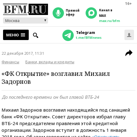
16+
Канал в
прямой
эфир
MAX
Москва
max.ru/bfm
Telegram
МЕНЮ
t.me/BFMnews
22 декабря 2017, 11:31
Финансы
Банки, вклады и кредиты
«ФК Открытие» возглавил Михаил
Задорнов
До последнего времени он был главой ВТБ-24
Михаил Задорнов возглавил находящийся под санацией
банк «ФК Открытие». Совет директоров избрал главу
ВТБ-24 председателем правления этой кредитной
организации. Задорнов вступит в должность 1 января
2018 года. Об этом говорится на сайте
«Открытия»
.