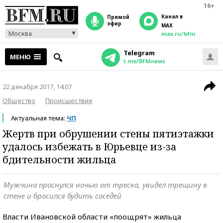
16+
Канал в
прямой
эфир
MAX
Москва
max.ru/bfm
Telegram
МЕНЮ
t.me/BFMnews
22 декабря 2017, 14:07
Общество
Происшествия
Актуальная тема:
ЧП
Жертв при обрушении стены пятиэтажки
удалось избежать в Юрьевце из-за
бдительности жильца
Мужчина проснулся ночью от треска, увидел трещину в
стене и бросился будить соседей
Власти Ивановской области «поощрят» жильца