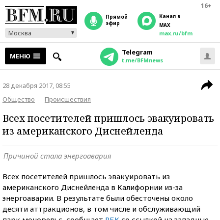
16+
Канал в
прямой
эфир
MAX
Москва
max.ru/bfm
Telegram
МЕНЮ
t.me/BFMnews
28 декабря 2017, 08:55
Общество
Происшествия
Всех посетителей пришлось эвакуировать
из американского Диснейленда
Причиной стала энергоавария
Всех посетителей пришлось эвакуировать из
американского Диснейленда в Калифорнии из-за
энергоаварии. В результате были обесточены около
десяти аттракционов, в том числе и обслуживающий
парк монорельс, сообщает
РБК
со ссылкой на западные