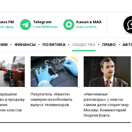
ness FM
Telegram
Канал в MAX
ой эфир
t.me/BFMnews
max.ru/bfm
НИИ
ФИНАНСЫ
ПОЛИТИКА
ОБЩЕСТВО
ПРАВО
АВТ
азрешили
Покупатель «Кванта»
«Никчемные
во и продажу
намерен возобновить
разговоры»: с кем на
зких
выпуск телевизоров
самом деле спорит мэр
ких классов
Москвы. Комментарий
Георгия Бовта