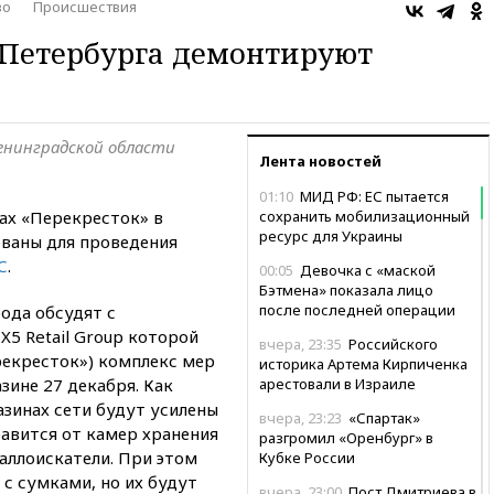
во
Происшествия
 Петербурга демонтируют
Ленинградской области
Лента новостей
01:10
МИД РФ: ЕС пытается
ах «Перекресток» в
сохранить мобилизационный
ресурс для Украины
ваны для проведения
С
.
00:05
Девочка с «маской
Бэтмена» показала лицо
после последней операции
рода обсудят с
5 Retail Group которой
вчера, 23:35
Российского
рекресток») комплекс мер
историка Артема Кирпиченка
зине 27 декабря. Как
арестовали в Израиле
газинах сети будут усилены
вчера, 23:23
«Спартак»
авится от камер хранения
разгромил «Оренбург» в
аллоискатели. При этом
Кубке России
с сумками, но их будут
вчера, 23:00
Пост Дмитриева в