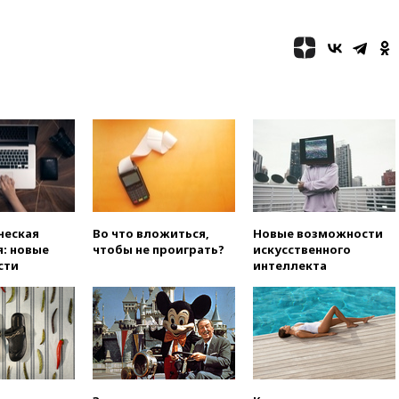
вчера, 21:35
Машков: в РФ
подготовили концепцию
развития театрального
искусства до 2035 года
вчера, 21:21
Правительство
РФ разрешило продажу
бензина старых
экологических классов
вчера, 21:15
Путин обсудил с
Машковым 150-летие Союза
театральных деятелей
вчера, 20:47
Newsweek:
ческая
Во что вложиться,
Новые возможности
«взрывная» диарея охватила
: новые
чтобы не проиграть?
искусственного
47 из 50 штатов США
сти
интеллекта
вчера, 20:35
ПВО за 12 часов
сбила 200 украинских
беспилотников
вчера, 20:20
Третий комплект
золотых медалей выиграли на
ЧЕ российские синхронистки