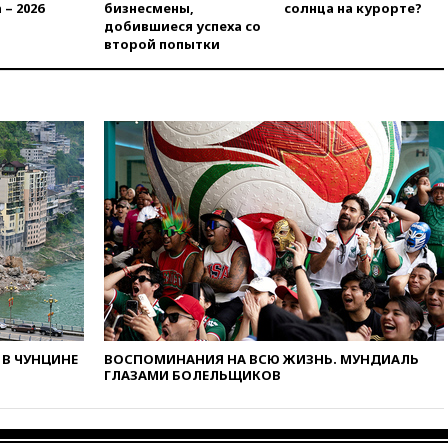
 – 2026
бизнесмены,
солнца на курорте?
добившиеся успеха со
вчера, 17:58
ЕС отменил
второй попытки
временную защиту для
военнообязанных украинцев
вчера, 17:45
Шуваев сообщил
об учащении атак ВСУ на
Белгородскую область
вчера, 17:35
Шуваев за два с
половиной месяца посетил
все округа Белгородской
области
вчера, 17:25
Путин встретился
с врио губернатора
Белгородской области
Шуваевым
вчера, 17:20
«Ведомости»:
начальник тыла Санчик не
В ЧУНЦИНЕ
ВОСПОМИНАНИЯ НА ВСЮ ЖИЗНЬ. МУНДИАЛЬ
справился с возросшими
ГЛАЗАМИ БОЛЕЛЬЩИКОВ
объемами работ
вчера, 17:15
В аэропорту Сочи
введен план «Ковер»