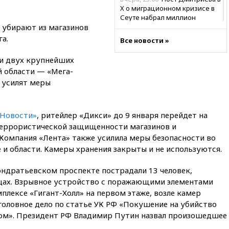
X о миграционном кризисе в
Сеуте набрал миллион
 убирают из магазинов
просмотров
а.
Все новости »
вчера, 22:49
Минпромторг:
банкротство «Кванта» не
ки двух крупнейших
означает прекращения
производства телевизоров в
 области — «Мега-
РФ
 усилят меры
вчера, 22:35
Семь грузовых
вагонов сошли с рельсов в
Оренбургской области
«Новости»
, ритейлер «Дикси» до 9 января перейдет на
террористической защищенности магазинов и
вчера, 22:22
Минфин: в июле
Компания «Лента» также усилила меры безопасности во
выросли нефтегазовые
доходы российского бюджета
е и области. Камеры хранения закрыты и не используются.
вчера, 22:15
Аксаков: ЦБ
ондратьевском проспекте пострадали 13 человек,
согласовал первый стандарт
цах. Взрывное устройство с поражающими элементами
исламского банкинга
плексе «Гигант-Холл» на первом этаже, возле камер
вчера, 21:43
Организаторы
головное дело по статье УК РФ «Покушение на убийство
«Интервидения»
бом». Президент РФ Владимир Путин назвал произошедшее
подтвердили, что конкурс
пройдет в Саудовской Аравии