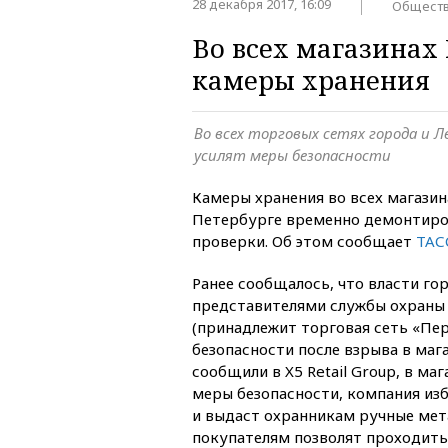
28 декабря 2017, 16:09
Общест
Во всех магазинах
камеры хранения
Во всех торговых сетях города и 
усилят меры безопасности
Камеры хранения во всех магазин
Петербурге временно демонтиро
проверки. Об этом сообщает
ТАС
Ранее сообщалось, что власти го
представителями службы охраны X
(принадлежит торговая сеть «Пе
безопасности после взрыва в мага
сообщили в X5 Retail Group, в ма
меры безопасности, компания изб
и выдаст охранникам ручные мет
покупателям позволят проходить 