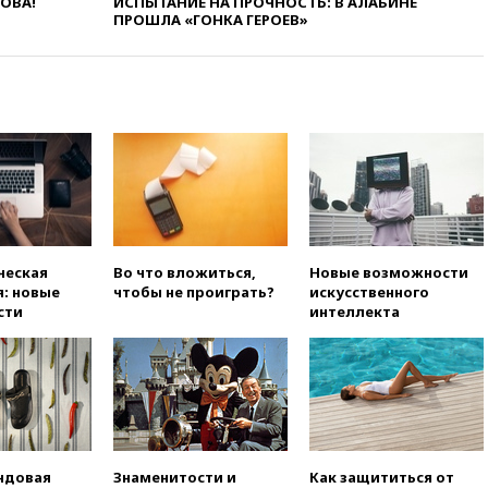
ЛОВА!
ИСПЫТАНИЕ НА ПРОЧНОСТЬ: В АЛАБИНЕ
номер «Единой России» в
ПРОШЛА «ГОНКА ГЕРОЕВ»
бюллетене
вчера, 19:15
Путин обсудил с
Памфиловой подготовку к
единому дню голосования
вчера, 18:56
Wildberries
отрицает перенос основной
логистики за пределы России
вчера, 18:45
Крупнейший
склад маркетплейса Rozetka
сгорел под Киевом
ческая
Во что вложиться,
Новые возможности
вчера, 18:35
Джаред Лето
: новые
чтобы не проиграть?
искусственного
лишился роли в фильме
сти
интеллекта
Барри Левинсона на фоне
обвинений в насилии
вчера, 18:28
Выборы ректора
ГИТИСа перенесены на «после
1 ноября»
вчера, 18:15
Путин указал на
нехватку врачей в
ндовая
Знаменитости и
Как защититься от
Белгородской области