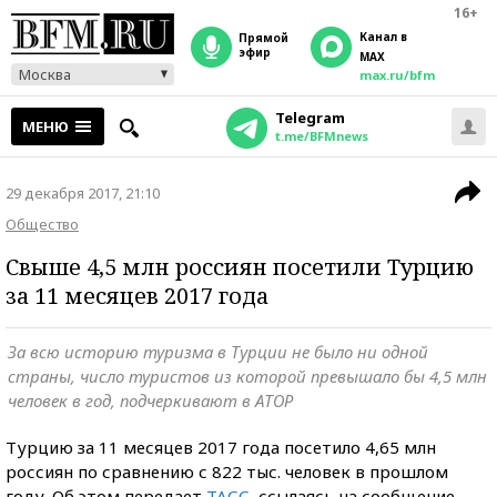
16+
Канал в
прямой
эфир
MAX
Москва
max.ru/bfm
Telegram
МЕНЮ
t.me/BFMnews
29 декабря 2017, 21:10
Общество
Свыше 4,5 млн россиян посетили Турцию
за 11 месяцев 2017 года
За всю историю туризма в Турции не было ни одной
страны, число туристов из которой превышало бы 4,5 млн
человек в год, подчеркивают в АТОР
Турцию за 11 месяцев 2017 года посетило 4,65 млн
россиян по сравнению с 822 тыс. человек в прошлом
году. Об этом передает
ТАСС
, ссылаясь на сообщение