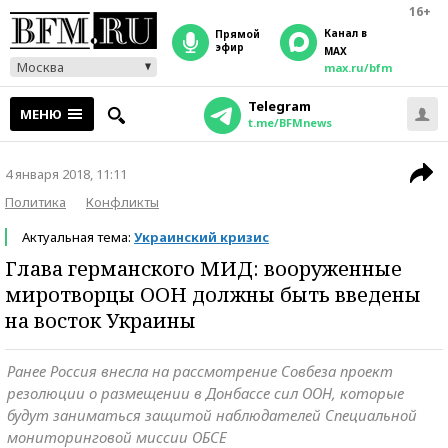
16+
Канал в
прямой
эфир
MAX
Москва
max.ru/bfm
Telegram
МЕНЮ
t.me/BFMnews
4 января 2018, 11:11
Политика
Конфликты
Актуальная тема:
Украинский кризис
Глава германского МИД: вооруженные
миротворцы ООН должны быть введены
на восток Украины
Ранее Россия внесла на рассмотрение Совбеза проект
резолюции о размещении в Донбассе сил ООН, которые
будут заниматься защитой наблюдателей Специальной
мониторинговой миссии ОБСЕ