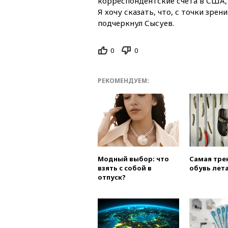
корреспондентские счета в США, 
Я хочу сказать, что, с точки зр
подчеркнул Сысуев.
0
0
РЕКОМЕНДУЕМ:
Модный выбор: что
Самая тре
взять с собой в
обувь лета
отпуск?