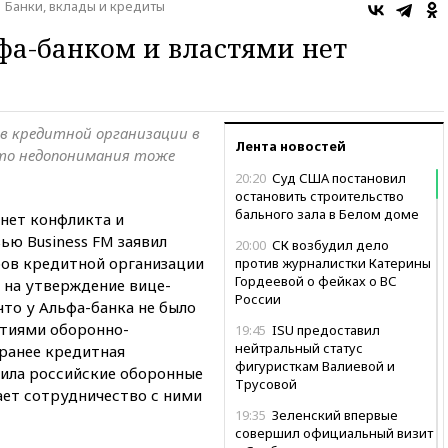
Банки, вклады и кредиты
фа-банком и властями нет
в кредитной организации в
Лента новостей
что недопонимания тоже
20:20
Суд США постановил
остановить строительство
бального зала в Белом доме
нет конфликта и
ью Business FM заявил
20:00
СК возбудил дело
ов кредитной организации
против журналистки Катерины
Гордеевой о фейках о ВС
л на утверждение вице-
России
то у Альфа-банка не было
ятиями оборонно-
19:45
ISU предоставил
нейтральный статус
ранее кредитная
фигуристкам Валиевой и
тила российские оборонные
Трусовой
ает сотрудничество с ними
19:35
Зеленский впервые
совершил официальный визит