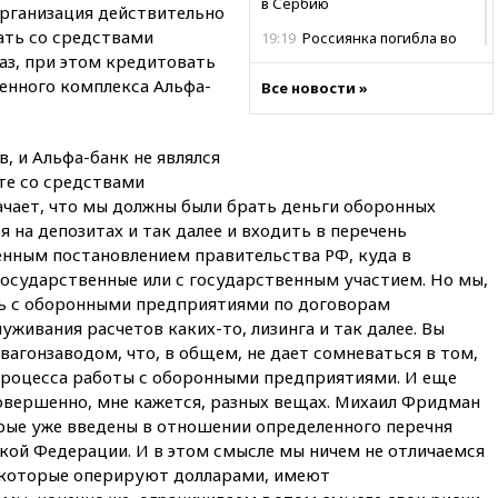
в Сербию
организация действительно
ать со средствами
19:19
Россиянка погибла во
Французских Альпах
каз, при этом кредитовать
нного комплекса Альфа-
Все новости »
19:00
Открытое горение на
складе в Брянске
ликвидировано
, и Альфа-банк не являлся
18:55
Минобороны отчиталось
те со средствами
об ударах по двум украинским
ачает, что мы должны были брать деньги оборонных
сухогрузам в Черном море
 на депозитах и так далее и входить в перечень
18:47
Школьники из РФ стали
нным постановлением правительства РФ, куда в
абсолютными чемпионами на
государственные или с государственным участием. Но мы,
олимпиаде по ИИ
ть с оборонными предприятиями по договорам
18:39
Два человека погибли в
живания расчетов каких-то, лизинга и так далее. Вы
результате удара ВСУ по
вагонзаводом, что, в общем, не дает сомневаться в том,
многоэтажке в Керчи
процесса работы с оборонными предприятиями. И еще
18:25
Беспилотник атаковал
совершенно, мне кажется, разных вещах. Михаил Фридман
турецкий сухогруз у
орые уже введены в отношении определенного перечня
побережья Новороссийска
кой Федерации. И в этом смысле мы ничем не отличаемся
18:18
Товарооборот Китая и
, которые оперируют долларами, имеют
России вырос в этом году