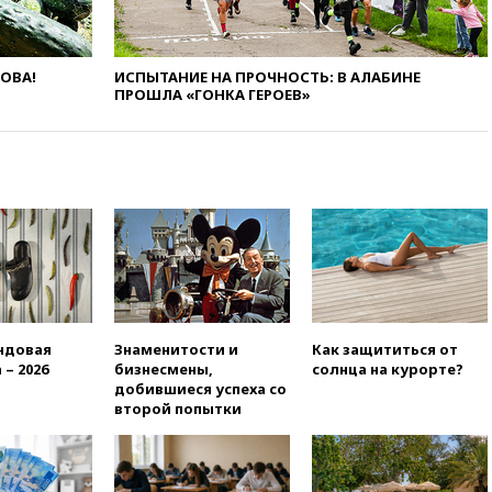
возобновит ежедневные
рейсы в Абу-Даби
14:52
Турция, Саудовская
ЛОВА!
ИСПЫТАНИЕ НА ПРОЧНОСТЬ: В АЛАБИНЕ
Аравия и Пакистан
ПРОШЛА «ГОНКА ГЕРОЕВ»
объединились в военный
альянс
14:39
Экс-издатель Popcorn
Books получил условный срок
по делу о пропаганде ЛГБТ
14:34
Минпромторг не
намерен сокращать перечень
товаров для параллельного
импорта
14:14
Роспотребнадзор
ндовая
Знаменитости и
Как защититься от
одобрил открытие сезона на
 – 2026
бизнесмены,
солнца на курорте?
105 пляжах в Анапе
добившиеся успеха со
14:09
Глава Тувы включил
второй попытки
сенатора Нарусову в список
кандидатов в Совфед
13:57
Wildberries запустит