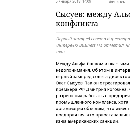
5 января 2018, 14:09
Финансы
Сысуев: между Аль
конфликта
Первый зампред совета директоро
интервью Business FM отметил, 
нет
Между Альфа-банком и властями 
недопонимания. Об этом в интерв
первый зампред совета директор
Олег Сысуев. Так он отреагирова
премьера РФ Дмитрия Рогозина, ч
разрешения работать с предпри
промышленного комплекса, хотя 
организация объявила, что извес
предприятия, что приостанавлив
из-за американских санкций.