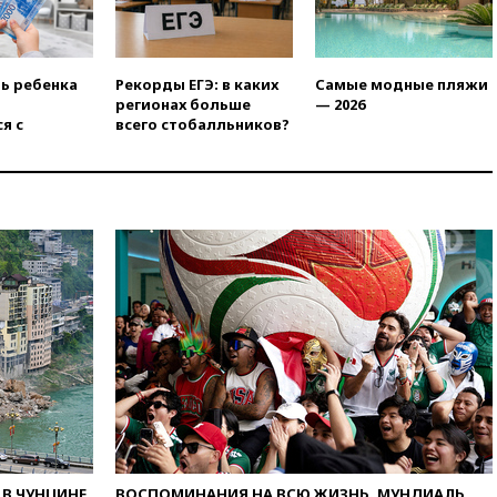
программу по открытию
партнерских хабов
13:53
Сенаторы Аргентины
одобрили скандальный
ть ребенка
Рекорды ЕГЭ: в каких
Самые модные пляжи
законопроект о частной
регионах больше
— 2026
собственности
я с
всего стобалльников?
13:36
ABC News: запасы
вооружений США достигли
крайне низкого уровня
13:16
«Родина» просит
Верховный суд снять «Яблоко»
с выборов
13:11
Путин обсудил с
президентом ОАЭ ситуацию в
Персидском заливе и на
Украине
13:09
Суд обязал москвичку
выселить из квартиры
крокодила, лису и других
животных
12:51
Россия планирует
В ЧУНЦИНЕ
ВОСПОМИНАНИЯ НА ВСЮ ЖИЗНЬ. МУНДИАЛЬ