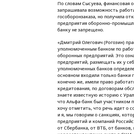
По словам Сысуева, финансовая 
запрашивала возможность работ
гособоронзаказа, но получила от
предприятия оборонно-промышле
банку не запрещено.
«Дмитрий Олегович (Рогозин) прав
уполномоченным банком по рабо
оборонных предприятий. Это озн
предприятий, размещать их у себя
уполномоченных банков определе
основном входили только банки 
конечно же, имели право работа
кредитования, по договорам обслу
знаете известную историю с Урал
что Альфа-банк был участником 
хочу отметить, что речь идет о 
и я, мы говорим о санкциях, кот
предприятий и компаний Российс
от Сбербанка, от ВТБ, от банков