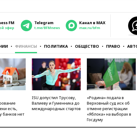
ness FM
Telegram
Канал в MAX
ой эфир
t.me/BFMnews
max.ru/bfm
НИИ
ФИНАНСЫ
ПОЛИТИКА
ОБЩЕСТВО
ПРАВО
АВТ
ISU допустил Трусову,
«Родина» подала в
рование
Валиеву и Гуменника до
Верховный суд иск об
еки есть,
международных стартов
отмене регистрации
у банков нет
«Яблока» на выборах в
Госдуму