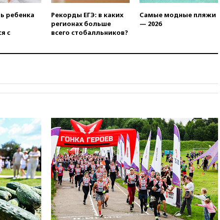
16:45
«Яблоко» подаст иск к
депутату Госдумы Алексею
ть ребенка
Рекорды ЕГЭ: в каких
Самые модные пляжи
Журавлеву
регионах больше
— 2026
я с
всего стобалльников?
16:35
Мельникова и еще
шесть гимнастов сборной
России не получили визы на
ЧЕ
16:16
Движение по
Крымскому мосту
перекрывали второй раз за
день
16:00
Создатели пирамиды
АФК «Наследие» получили от
шести до 12 лет колонии
15:45
Верховный суд 10
августа рассмотрит иск о
снятии «Яблока» с выборов
15:35
Четыре человека
пострадали при пожаре на
складе с красками в Брянске
15:15
«Аэрофлот» с 1 октября