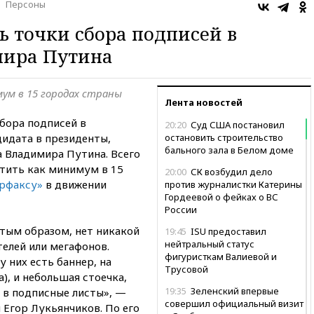
Персоны
ь точки сбора подписей в
мира Путина
ум в 15 городах страны
Лента новостей
бора подписей в
20:20
Суд США постановил
идата в президенты,
остановить строительство
бального зала в Белом доме
 Владимира Путина. Всего
стить как минимум в 15
20:00
СК возбудил дело
рфаксу»
в движении
против журналистки Катерины
Гордеевой о фейках о ВС
России
тым образом, нет никакой
19:45
ISU предоставил
нейтральный статус
елей или мегафонов.
фигуристкам Валиевой и
 них есть баннер, на
Трусовой
), и небольшая стоечка,
19:35
Зеленский впервые
 в подписные листы», —
совершил официальный визит
 Егор Лукьянчиков. По его