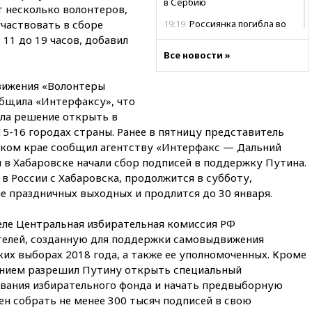
в Сербию
т несколько волонтеров,
частвовать в сборе
19:19
Россиянка погибла во
Французских Альпах
 11 до 19 часов, добавил
Все новости »
19:00
Открытое горение на
складе в Брянске
ликвидировано
вижения «Волонтеры
бщила «Интерфаксу», что
18:55
Минобороны отчиталось
яла решение открыть в
об ударах по двум украинским
сухогрузам в Черном море
15-16 городах страны. Ранее в пятницу представитель
ском крае сообщил агентству «Интерфакс — Дальний
18:47
Школьники из РФ стали
 в Хабаровске начали сбор подписей в поддержку Путина.
абсолютными чемпионами на
олимпиаде по ИИ
 в России с Хабаровска, продолжится в субботу,
е праздничных выходных и продлится до 30 января.
18:39
Два человека погибли в
результате удара ВСУ по
еле Центральная избирательная комиссия РФ
многоэтажке в Керчи
телей, созданную для поддержки самовыдвижения
18:25
Беспилотник атаковал
их выборах 2018 года, а также ее уполномоченных. Кроме
турецкий сухогруз у
ением разрешил Путину открыть специальный
побережья Новороссийска
вания избирательного фонда и начать предвыборную
18:18
Товарооборот Китая и
ен собрать не менее 300 тысяч подписей в свою
России вырос в этом году