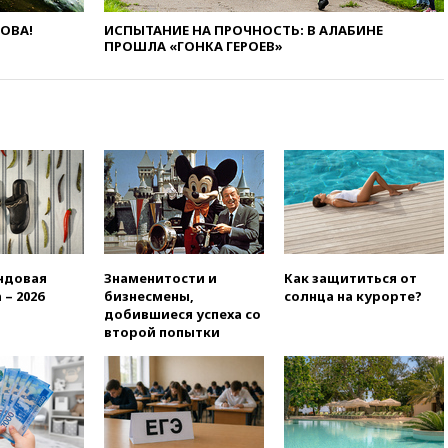
возобновит ежедневные
ЛОВА!
ИСПЫТАНИЕ НА ПРОЧНОСТЬ: В АЛАБИНЕ
рейсы в Абу-Даби
ПРОШЛА «ГОНКА ГЕРОЕВ»
14:52
Турция, Саудовская
Аравия и Пакистан
объединились в военный
альянс
14:39
Экс-издатель Popcorn
Books получил условный срок
по делу о пропаганде ЛГБТ
14:34
Минпромторг не
намерен сокращать перечень
товаров для параллельного
импорта
ндовая
Знаменитости и
Как защититься от
 – 2026
бизнесмены,
солнца на курорте?
14:14
Роспотребнадзор
добившиеся успеха со
одобрил открытие сезона на
второй попытки
105 пляжах в Анапе
14:09
Глава Тувы включил
сенатора Нарусову в список
кандидатов в Совфед
13:57
Wildberries запустит