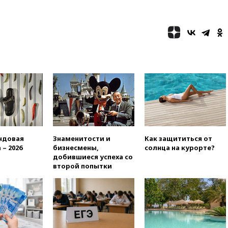
более чем на четверть
17:55
Мужчина получил
ранения при атаке дрона на
Белгородскую область
17:48
Bloomberg:
авиакомпании США обязали
проверить самолеты Boeing на
наличие трещин
17:35
В Казани пятилетний
ребенок погиб при падении из
окна 10-го этажа
17:17
Bloomberg:
ндовая
Знаменитости и
Как защититься от
киберкомандование США
 – 2026
бизнесмены,
солнца на курорте?
расследует серию
добившиеся успеха со
самоубийств своих служащих
второй попытки
17:00
Сняты ограничения на
полеты в аэропорту
Геленджика
16:50
В Братиславе загорелся
крупнейший НПЗ Slovnaft