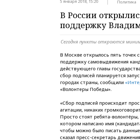
5 января 2018, 15:20
Политика
В России открылис
поддержку Влади
Сегодня пункты откроются миним
В Москве открылось пять точек с
поддержку самовыдвижения канд
действующего главы государства
сбор подписей планируется запу
городах страны, сообщили
«Инте
«Волонтеры Победы».
«Сбор подписей происходит прос
агитации, никаких громкоговорит
Просто стоят ребята-волонтёры, у
котором написано имя (кандидата
чтобы можно было писать данные
сказал пресс-секретарь движения