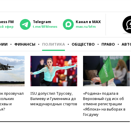
ness FM
Telegram
Канал в MAX
ой эфир
t.me/BFMnews
max.ru/bfm
НИИ
ФИНАНСЫ
ПОЛИТИКА
ОБЩЕСТВО
ПРАВО
АВТ
ок прозвучал
ISU допустил Трусову,
«Родина» подала в
кольких
Валиеву и Гуменника до
Верховный суд иск об
сквы и
международных стартов
отмене регистрации
ья?
«Яблока» на выборах в
Госдуму