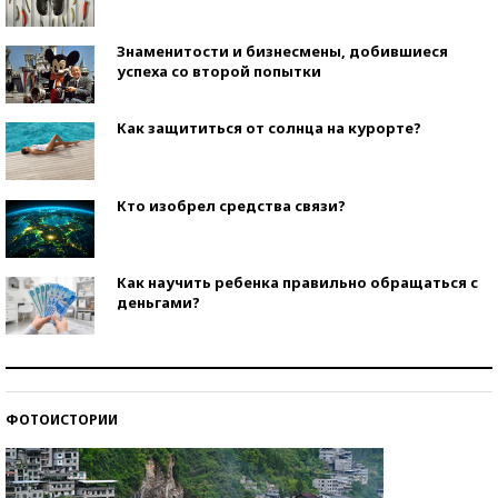
Знаменитости и бизнесмены, добившиеся
успеха со второй попытки
Как защититься от солнца на курорте?
Кто изобрел средства связи?
Как научить ребенка правильно обращаться с
деньгами?
Рекорды ЕГЭ: в каких регионах больше всего
стобалльников?
ФОТОИСТОРИИ
Самые модные пляжи — 2026