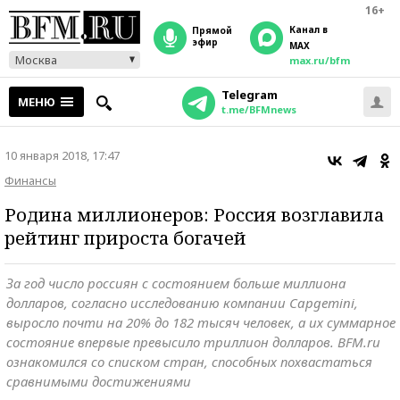
16+
Канал в
прямой
эфир
MAX
Москва
max.ru/bfm
Telegram
МЕНЮ
t.me/BFMnews
10 января 2018, 17:47
Финансы
Родина миллионеров: Россия возглавила
рейтинг прироста богачей
За год число россиян с состоянием больше миллиона
долларов, согласно исследованию компании Capgemini,
выросло почти на 20% до 182 тысяч человек, а их суммарное
состояние впервые превысило триллион долларов. BFM.ru
ознакомился со списком стран, способных похвастаться
сравнимыми достижениями