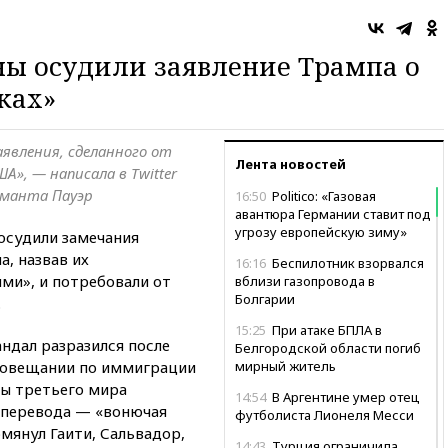
ы осудили заявление Трампа о
ках»
заявления, сделанного от
Лента новостей
А», — написала в Twitter
манта Пауэр
16:50
Politico: «Газовая
авантюра Германии ставит под
угрозу европейскую зиму»
осудили замечания
, назвав их
16:16
Беспилотник взорвался
ми», и потребовали от
вблизи газопровода в
Болгарии
.
15:25
При атаке БПЛА в
андал разразился после
Белгородской области погиб
 совещании по иммиграции
мирный житель
ны третьего мира
14:54
В Аргентине умер отец
т перевода — «вонючая
футболиста Лионеля Месси
омянул Гаити, Сальвадор,
14:43
Турция ограничила