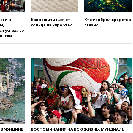
использовании Starlink для
атак вглубь РФ
вчера, 21:35
После пожара на
сти и
Как защититься от
Кто изобрел средства
складе в Брянске возбудили
ы,
солнца на курорте?
связи?
уголовное дело
я успеха со
вчера, 21:26
Лидеры сборной
пытки
РФ по гимнастике получили
официальный отказ в визах от
Хорватии
вчера, 21:15
Пентагон
опубликовал 16 новых видео с
НЛО
вчера, 21:00
На границе
Украины с Польшей скопилось
свыше 6,5 тысячи грузовиков
вчера, 20:53
Швыдкой:
«Интервидение» точно
пройдет в 2026 году
вчера, 20:45
ПВО за день
сбила еще 75 украинских
В ЧУНЦИНЕ
ВОСПОМИНАНИЯ НА ВСЮ ЖИЗНЬ. МУНДИАЛЬ
беспилотников над Россией