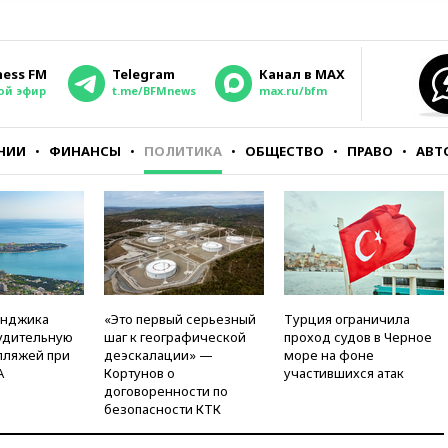
ness FM
Telegram
Канал в MAX
ой эфир
t.me/BFMnews
max.ru/bfm
НИИ
ФИНАНСЫ
ПОЛИТИКА
ОБЩЕСТВО
ПРАВО
АВТ
енджика
«Это первый серьезный
Турция ограничила
удительную
шаг к географической
проход судов в Черное
пляжей при
деэскалации» —
море на фоне
А
Кортунов о
участившихся атак
договоренности по
безопасности КТК