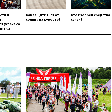
усилий против наркотрафика
05:30
ВМС Испании усилили
присутствие в Сеуте на фоне
сти и
Как защититься от
Кто изобрел средства
миграционного кризиса
ы,
солнца на курорте?
связи?
я успеха со
03:30
В Минстрое сравнили
пытки
качество жилья в Нью-Йорке и
России
02:30
Трамп попросил
отпустить его с круглого стола
в Госдепе, чтобы «вести
войну»
01:35
Мигрант погиб при
попытке попасть из Марокко в
Сеуту на параплане
00:30
FT: ЕС не готов принять в
блок Украину из-за уровня
коррупции
вчера, 23:35
Лукашенко
объяснил экономическую
выгоду безвизового режима с
ЕС