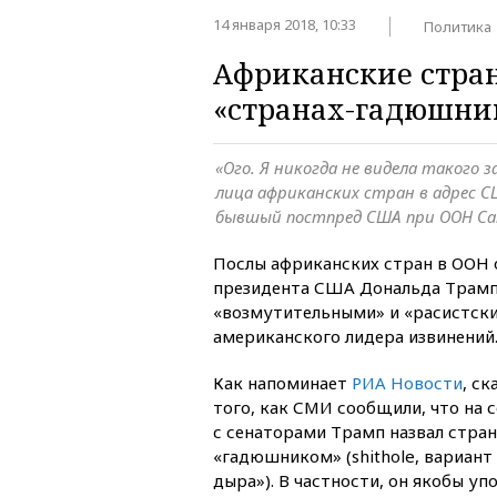
14 января 2018, 10:33
Политика
Африканские стран
«странах-гадюшни
«Ого. Я никогда не видела такого 
лица африканских стран в адрес СШ
бывшый постпред США при ООН Са
Послы африканских стран в ООН 
президента США Дональда Трампа
«возмутительными» и «расистски
американского лидера извинений
Как напоминает
РИА Новости
, ск
того, как СМИ сообщили, что на
с сенаторами Трамп назвал стра
«гадюшником» (shithole, вариан
дыра»). В частности, он якобы уп