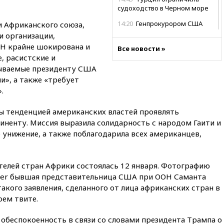
судоходство в Черном море
14:20
Генпрокурором США
и Африканского союза,
стал Тодд Бланш
 организации,
ОН крайне шокирована и
13:37
Пляжи Геленджика
Все новости »
, расистские и
закрыты из-за опасности БПЛА
сываемые президенту США
13:03
Испания ввела
», а также «требует
погранконтроль для
.
итальянских туристов
12:27
Возгорание на Ильском
ы тенденцией американских властей проявлять
НПЗ, вызванное атакой БПЛА,
иненту. Миссия выразила солидарность с народом Гаити и
потушили
унижение, а также поблагодарила всех американцев,
11:47
Суд оставил под
арестом Rolls-Royce блогера
Лерчек
телей стран Африки состоялась 12 января. Фотографию
11:07
При столкновении
tter бывшая представительница США при ООН Саманта
катера и лодки под Самарой
 такого заявления, сделанного от лица африканских стран в
погибли два человека
оем твите.
10:27
Движение по трассе
«Новороссия» восстановлено
обеспокоенность в связи со словами президента Трампа о