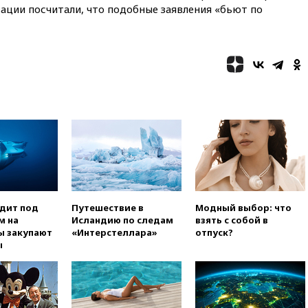
ации посчитали, что подобные заявления «бьют по
09:55
Силы ПВО перехватили
за утро 85 БПЛА над
территорией РФ
09:25
Ильский НПЗ на Кубани
загорелся после падения
обломков дрона
08:57
Собянин сообщил о
девяти БПЛА, сбитых на
подлете к Москве
08:42
Силы ПВО сбили почти
400 БПЛА над российскими
регионами
08:16
Лукашенко призвал
белорусов покупать избы в
одит под
Путешествие в
Модный выбор: что
селах
м на
Исландию по следам
взять с собой в
ы закупают
«Интерстеллара»
отпуск?
07:30
Нигерия стала
ы
крупнейшим поставщиком
авиатоплива в Европу
06:30
США и Колумбия
обсуждают координацию