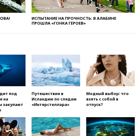
вчера, 22:59
На башню
ресторана «Армения» в
ЛОВА!
ИСПЫТАНИЕ НА ПРОЧНОСТЬ: В АЛАБИНЕ
Москве вернут утраченную
ПРОШЛА «ГОНКА ГЕРОЕВ»
скульптуру балерины
вчера, 22:45
Литовец
протаранил погранпункт при
попытке попасть в Россию
вчера, 22:28
Бессент
анонсировал скорое
соглашение о прекращении
огня США и Ирана
вчера, 22:15
Три человека
получили ножевые ранения
при нападении в Чехии
одит под
Путешествие в
Модный выбор: что
м на
Исландию по следам
взять с собой в
вчера, 22:00
Путин поручил
ы закупают
«Интерстеллара»
отпуск?
выделить средства на новые
ы
РЛС для Белгородской
области
вчера, 21:56
The Atlantic: Маск
отказал Украине в