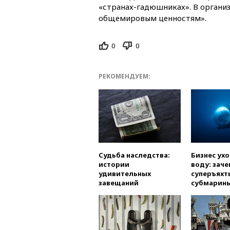
«странах-гадюшниках». В организ
общемировым ценностям».
0
0
РЕКОМЕНДУЕМ:
Судьба наследства:
Бизнес ух
истории
воду: заче
удивительных
суперъяхт
завещаний
субмарин