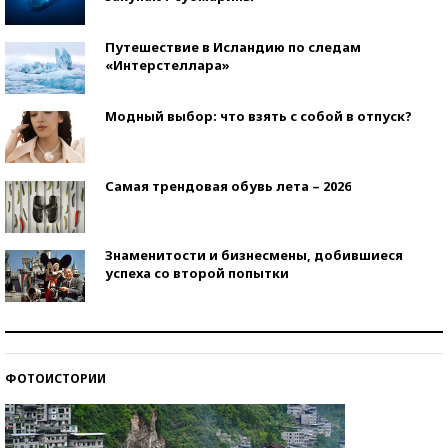
Путешествие в Исландию по следам
«Интерстеллара»
Модный выбор: что взять с собой в отпуск?
Самая трендовая обувь лета – 2026
Знаменитости и бизнесмены, добившиеся
успеха со второй попытки
Как защититься от солнца на курорте?
ФОТОИСТОРИИ
Кто изобрел средства связи?