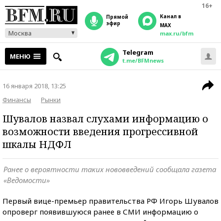
16+
Канал в
прямой
эфир
MAX
Москва
max.ru/bfm
Telegram
МЕНЮ
t.me/BFMnews
16 января 2018, 13:25
Финансы
Рынки
Шувалов назвал слухами информацию о
возможности введения прогрессивной
шкалы НДФЛ
Ранее о вероятности таких нововведений сообщала газета
«Ведомости»
Первый вице-премьер правительства РФ Игорь Шувалов
опроверг появившуюся ранее в СМИ информацию о