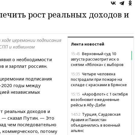
печить рост реальных доходов и
в ходе церемонии подписания
Лента новостей
РСПП и кабмином
15:45
Верховный суд 10
аявил о необходимости
августа рассмотрит иск о
снятии «Яблока» с выборов
в и зарплат россиян.
15:35
Четыре человека
 церемонии подписания
пострадали при пожаре на
складе с красками в Брянске
8-2020 годы между
цией независимых
15:15
«Аэрофлот» с 1 октября
возобновит ежедневные
рейсы в Абу-Даби
т реальных доходов и
14:52
Турция, Саудовская
 — сказал Путин. — Это
Аравия и Пакистан
над чем последовательно
объединились в военный
альянс
о, коммерческого, потому