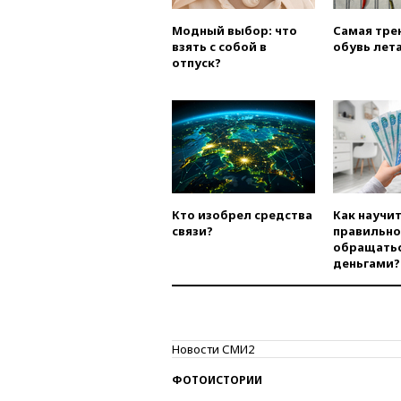
Модный выбор: что
Самая тре
взять с собой в
обувь лета
отпуск?
Кто изобрел средства
Как научи
связи?
правильно
обращатьс
деньгами?
Новости СМИ2
ФОТОИСТОРИИ