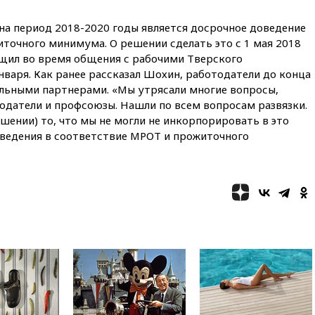
13:36
ABC News: запасы
вооружений США достигли
на период 2018-2020 годы является досрочное доведение
крайне низкого уровня
точного минимума. О решении сделать это с 1 мая 2018
13:16
«Родина» просит
общил во время общения с рабочими Тверского
Верховный суд снять «Яблоко»
нваря. Как ранее рассказал Шохин, работодатели до конца
с выборов
альными партнерами. «Мы утрясали многие вопросы,
13:11
Путин обсудил с
одатели и профсоюзы. Нашли по всем вопросам развязки.
президентом ОАЭ ситуацию в
ашении) то, что мы не могли не инкорпорировать в это
Персидском заливе и на
иведения в соответствие МРОТ и прожиточного
Украине
13:09
Суд обязал москвичку
выселить из квартиры
крокодила, лису и других
животных
12:51
Россия планирует
запустить групповые
безвизовые турпоездки для
Вьетнама
12:36
Экспорт растворимого
кофе из России достиг
рекордных показателей