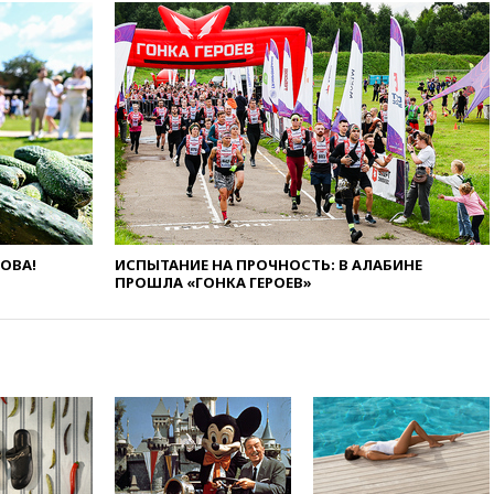
«Госуслугах»
11:22
При стрельбе в школе в
Таиланде погибли пять
человек
11:19
Россия рассчитывает
заключить безвизовые
соглашения с Индонезией и
Малайзией
11:04
«Ведомости»: на партию
«Яблоко» ополчились
конкуренты
ЛОВА!
ИСПЫТАНИЕ НА ПРОЧНОСТЬ: В АЛАБИНЕ
ПРОШЛА «ГОНКА ГЕРОЕВ»
10:59
Торговые центры и кафе
в России могут обязать
раздавать питьевую воду
бесплатно
10:41
Бывшая глава брокера
Mind Money Юлия Хандошко
признала свою вину
10:41
Пашинян: Армения
понимает невозможность
одновременного членства в