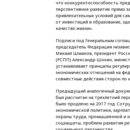
что конкурентоспособность пред
перспективное развитие прямо за
привлекательных условий для са
от инвестиций в образование, зд
качество жизни».
Подписи под Генеральным согла
председатель Федерации незави
Михаил Шмаков, президент Росс
(РСПП) Александр Шохин, минист
устанавливает принципы регулир
экономических отношений на фед
совместные действия сторон по и
Предыдущий аналогичный докумен
был рассчитан на трехлетний пер
было продлено на 2017 год. Сотр
экономической политики, зарплат
охраны труда, промышленной и эк
соцзащиты, проблем развития рег
социального партнерства.