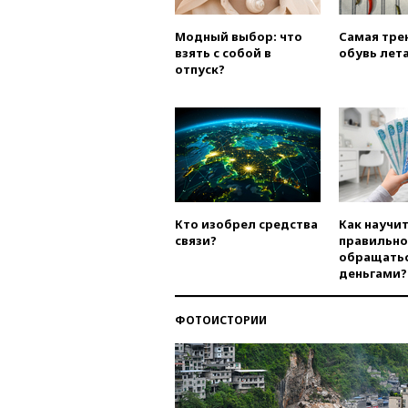
Модный выбор: что
Самая тре
взять с собой в
обувь лета
отпуск?
Кто изобрел средства
Как научи
связи?
правильно
обращатьс
деньгами?
ФОТОИСТОРИИ