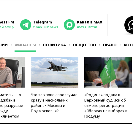
ness FM
Telegram
Канал в MAX
ой эфир
t.me/BFMnews
max.ru/bfm
НИИ
ФИНАНСЫ
ПОЛИТИКА
ОБЩЕСТВО
ПРАВО
АВТ
матель — о
Что за хлопок прозвучал
«Родина» подала в
рджбэк в
сразу в нескольких
Верховный суд иск об
ие разрушает
районах Москвы и
отмене регистрации
ежду
Подмосковья?
«Яблока» на выборах в
 клиентом
Госдуму