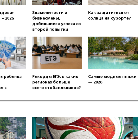
ЕС и ЕАЭС
ндовая
Знаменитости и
Как защититься от
10:21
ФСБ задержала более
 – 2026
бизнесмены,
солнца на курорте?
20 сотрудников пунктов
добившиеся успеха со
обмена криптовалюты в
второй попытки
«Москве-Сити»
10:13
Минтранс предлагает
тратить средства дорожных
фондов на защиту трасс от
БПЛА
09:56
Хакеры нашли
документы об ударах ВСУ по
ть ребенка
Рекорды ЕГЭ: в каких
Самые модные пляжи
нефтяным терминалам в
регионах больше
— 2026
России
я с
всего стобалльников?
09:49
WSJ: Трамп «сходит с
ума» из-за сообщений в СМИ
об истощении боеприпасов у
США
09:36
Исландия и Черногория
в 2028 году могут войти в
состав Евросоюза