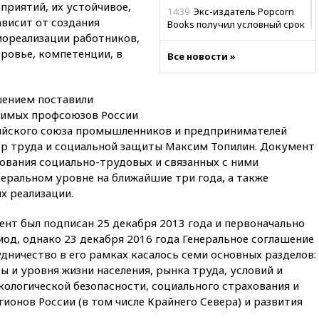
приятий, их устойчивое,
14:39
Экс-издатель Popcorn
висит от создания
Books получил условный срок
мореализации работников,
по делу о пропаганде ЛГБТ
оровье, компетенции, в
Все новости »
14:34
Минпромторг не
намерен сокращать перечень
товаров для параллельного
импорта
шением поставили
симых профсоюзов России
14:14
Роспотребнадзор
ийского союза промышленников и предпринимателей
одобрил открытие сезона на
р труда и социальной защиты Максим Топилин. Документ
105 пляжах в Анапе
ования социально-трудовых и связанных с ними
14:09
Глава Тувы включил
еральном уровне на ближайшие три года, а также
сенатора Нарусову в список
х реализации.
кандидатов в Совфед
13:57
Wildberries запустит
т был подписан 25 декабря 2013 года и первоначально
программу по открытию
иод, однако 23 декабря 2016 года Генеральное соглашение
партнерских хабов
удничество в его рамках касалось семи основных разделов:
13:53
Сенаторы Аргентины
ы и уровня жизни населения, рынка труда, условий и
одобрили скандальный
ологической безопасности, социального страхования и
законопроект о частной
ионов России (в том числе Крайнего Севера) и развития
собственности