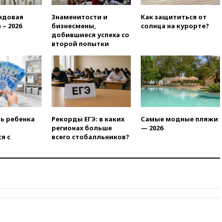
12:30
Российские войска
взяли под контроль село
ндовая
Знаменитости и
Как защититься от
Анискино в Харьковской
 – 2026
бизнесмены,
солнца на курорте?
области
добившиеся успеха со
второй попытки
12:15
Минцифры РФ не
планирует вводить
ограничения на доступ детей
в соцсети
11:58
Резаи: Иран не допустит
открытия второго маршрута в
Ормузском проливе
ть ребенка
Рекорды ЕГЭ: в каких
Самые модные пляжи
11:48
Жители Москвы и
регионах больше
— 2026
Подмосковья сообщили о
я с
всего стобалльников?
громких взрывах
11:41
ТПП предлагает
изменить процедуру
банкротства для
пострадавших от атак БПЛА
продавцов
11:38
Шадаев исключил
запуск мессенджера на