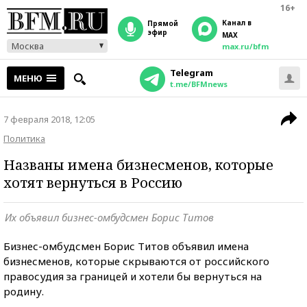
16+
Канал в
прямой
эфир
MAX
Москва
max.ru/bfm
Telegram
МЕНЮ
t.me/BFMnews
7 февраля 2018, 12:05
Политика
Названы имена бизнесменов, которые
хотят вернуться в Россию
Их объявил бизнес-омбудсмен Борис Титов
Бизнес-омбудсмен Борис Титов объявил имена
бизнесменов, которые скрываются от российского
правосудия за границей и хотели бы вернуться на
родину.