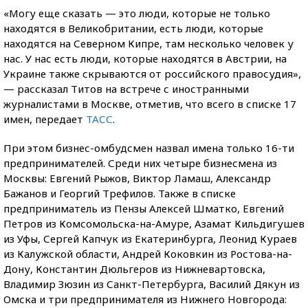
«Могу еще сказать — это люди, которые не только
находятся в Великобритании, есть люди, которые
находятся на Северном Кипре, там несколько человек у
нас. У нас есть люди, которые находятся в Австрии, на
Украине также скрываются от российского правосудия»,
— рассказал Титов на встрече с иностранными
журналистами в Москве, отметив, что всего в списке 17
имен, передает
ТАСС
.
При этом бизнес-омбудсмен назвал имена только 16-ти
предпринимателей. Среди них четыре бизнесмена из
Москвы: Евгений Рыжов, Виктор Ламаш, Александр
Бажанов и Георгий Трефилов. Также в списке
предприниматель из Пензы Алексей Шматко, Евгений
Петров из Комсомольска-на-Амуре, Азамат Кильдигушев
из Уфы, Сергей Капчук из Екатеринбурга, Леонид Кураев
из Калужской области, Андрей Коковкин из Ростова-на-
Дону, Константин Дюльгеров из Нижневартовска,
Владимир Зюзин из Санкт-Петербурга, Василий Дякун из
Омска и три предпринимателя из Нижнего Новгорода: