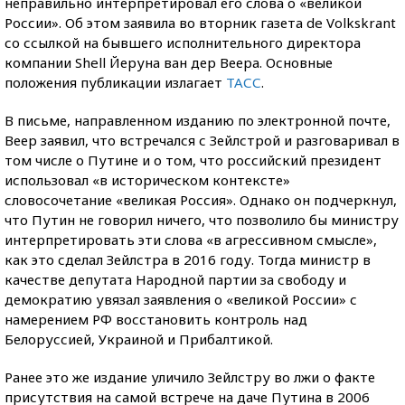
неправильно интерпретировал его слова о «великой
России». Об этом заявила во вторник газета de Volkskrant
со ссылкой на бывшего исполнительного директора
компании Shell Йеруна ван дер Веера. Основные
положения публикации излагает
ТАСС
.
В письме, направленном изданию по электронной почте,
Веер заявил, что встречался с Зейлстрой и разговаривал в
том числе о Путине и о том, что российский президент
использовал «в историческом контексте»
словосочетание «великая Россия». Однако он подчеркнул,
что Путин не говорил ничего, что позволило бы министру
интерпретировать эти слова «в агрессивном смысле»,
как это сделал Зейлстра в 2016 году. Тогда министр в
качестве депутата Народной партии за свободу и
демократию увязал заявления о «великой России» с
намерением РФ восстановить контроль над
Белоруссией, Украиной и Прибалтикой.
Ранее это же издание уличило Зейлстру во лжи о факте
присутствия на самой встрече на даче Путина в 2006