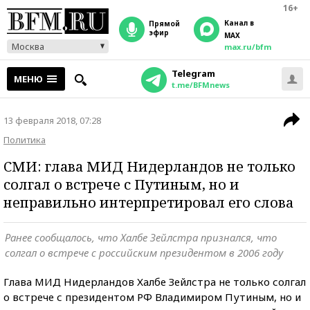
16+
Канал в
прямой
эфир
MAX
Москва
max.ru/bfm
Telegram
МЕНЮ
t.me/BFMnews
13 февраля 2018, 07:28
Политика
СМИ: глава МИД Нидерландов не только
солгал о встрече с Путиным, но и
неправильно интерпретировал его слова
Ранее сообщалось, что Халбе Зейлстра признался, что
солгал о встрече с российским президентом в 2006 году
Глава МИД Нидерландов Халбе Зейлстра не только солгал
о встрече с президентом РФ Владимиром Путиным, но и