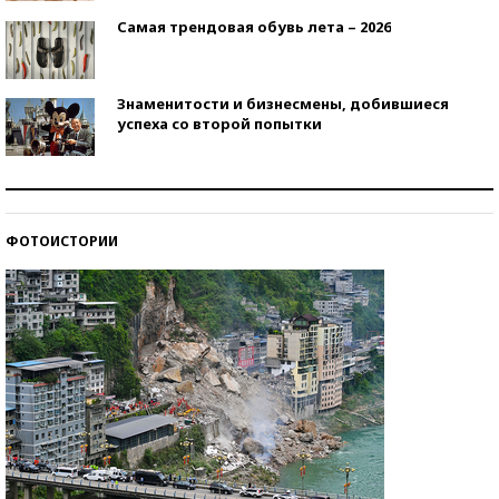
Самая трендовая обувь лета – 2026
Знаменитости и бизнесмены, добившиеся
успеха со второй попытки
Как защититься от солнца на курорте?
ФОТОИСТОРИИ
Кто изобрел средства связи?