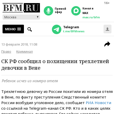
16+
Канал в
прямой
эфир
MAX
Москва
max.ru/bfm
Telegram
МЕНЮ
t.me/BFMnews
13 февраля 2018, 11:08
Право
Криминал
СК РФ сообщил о похищении трехлетней
девочки в Вене
Ребенок исчез из номера отеля
Трехлетнюю девочку из России похитили из номера отеля
в Вене, по факту преступления Следственный комитет
России возбудил уголовное дело, сообщает
РИА Новости
со ссылкой на Telegram-канал СК РФ. Кто и в каких целях
похитил ребенка, выясняется. Где сейчас находится