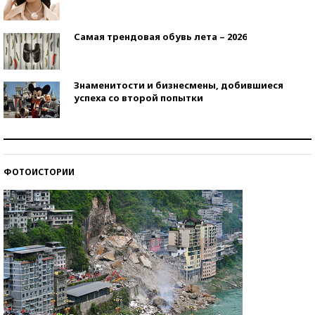
Самая трендовая обувь лета – 2026
Знаменитости и бизнесмены, добившиеся
успеха со второй попытки
Как защититься от солнца на курорте?
ФОТОИСТОРИИ
Кто изобрел средства связи?