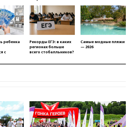
более чем на четверть
17:55
Мужчина получил
ранения при атаке дрона на
Белгородскую область
17:48
Bloomberg:
авиакомпании США обязали
проверить самолеты Boeing на
ть ребенка
Рекорды ЕГЭ: в каких
Самые модные пляжи
наличие трещин
регионах больше
— 2026
я с
всего стобалльников?
17:35
В Казани пятилетний
ребенок погиб при падении из
окна 10-го этажа
17:17
Bloomberg:
киберкомандование США
расследует серию
самоубийств своих служащих
17:00
Сняты ограничения на
полеты в аэропорту
Геленджика
16:50
В Братиславе загорелся
крупнейший НПЗ Slovnaft