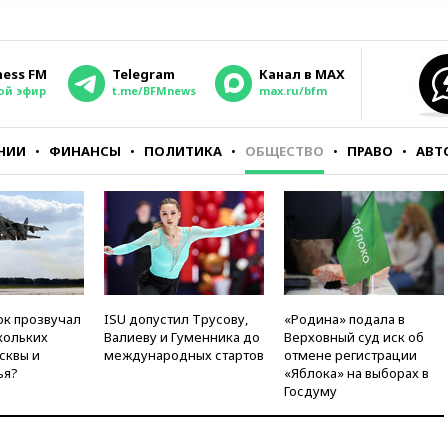
ness FM
Telegram
Канал в MAX
ой эфир
t.me/BFMnews
max.ru/bfm
НИИ
ФИНАНСЫ
ПОЛИТИКА
ОБЩЕСТВО
ПРАВО
АВТ
ок прозвучал
ISU допустил Трусову,
«Родина» подала в
кольких
Валиеву и Гуменника до
Верховный суд иск об
сквы и
международных стартов
отмене регистрации
ья?
«Яблока» на выборах в
Госдуму