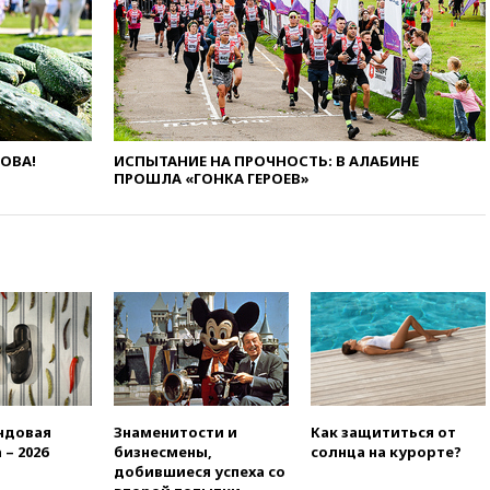
16:45
«Яблоко» подаст иск к
депутату Госдумы Алексею
Журавлеву
16:35
Мельникова и еще
шесть гимнастов сборной
России не получили визы на
ЧЕ
ЛОВА!
ИСПЫТАНИЕ НА ПРОЧНОСТЬ: В АЛАБИНЕ
16:16
Движение по
ПРОШЛА «ГОНКА ГЕРОЕВ»
Крымскому мосту
перекрывали второй раз за
день
16:00
Создатели пирамиды
АФК «Наследие» получили от
шести до 12 лет колонии
15:45
Верховный суд 10
августа рассмотрит иск о
снятии «Яблока» с выборов
15:35
Четыре человека
ндовая
Знаменитости и
Как защититься от
пострадали при пожаре на
 – 2026
бизнесмены,
солнца на курорте?
складе с красками в Брянске
добившиеся успеха со
15:15
«Аэрофлот» с 1 октября