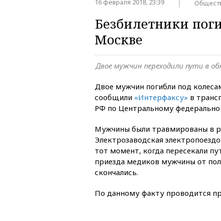
16 февраля 2018, 23:39
Общест
Безбилетники поги
Москве
Двое мужчин переходили пути в о
Двое мужчин погибли под колеса
сообщили
«Интерфаксу»
в транс
РФ по Центральному федерально
Мужчины были травмированы в 
Электрозаводская электропоезд
тот момент, когда пересекали пу
приезда медиков мужчины от по
скончались.
По данному факту проводится пр