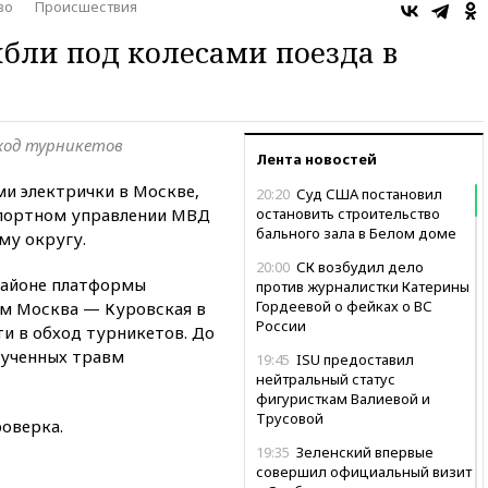
во
Происшествия
бли под колесами поезда в
бход турникетов
Лента новостей
ми электрички в Москве,
20:20
Суд США постановил
портном управлении МВД
остановить строительство
бального зала в Белом доме
му округу.
20:00
СК возбудил дело
районе платформы
против журналистки Катерины
Гордеевой о фейках о ВС
ом Москва — Куровская в
России
ти в обход турникетов. До
лученных травм
19:45
ISU предоставил
нейтральный статус
фигуристкам Валиевой и
Трусовой
оверка.
19:35
Зеленский впервые
совершил официальный визит