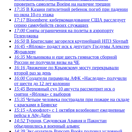
проверить самолеты Boeing на наличие трещин
17:35
В Казани пятилетний ребенок погиб при падении
из окна 10-го этажа
17:17
Bloomberg: киберкомандование США расследует
серию самоубийств своих служащих
17:00
Сняты ограничения на полеты в аэропорту
Геленджика
16:50
В Братиславе загорелся крупнейший НПЗ Slovnaft
16:45
«Яблоко» подаст иск к депутату Госдумы Алексею
Журавлеву
16:35
Мельникова и еще шесть гимнастов сборной
России не получили визы на ЧЕ
16:16
Движение по Крымскому мосту перекрывали
второй раз за день
16:00
Создатели пирамиды АФК «Наследие» получили
от шести до 12 лет колонии
15:45
Верховный суд 10 августа рассмотрит иск о
снятии «Яблока» с выборов
15:35
Четыре человека пострадали при пожаре на складе
с красками в Брянске
15:15
«Аэрофлот» с 1 октября возобновит ежедневные
рейсы в Абу-Даби
14:52
Турция, Саудовская Аравия и Пакистан
объединились в военный альянс
14:39
Экс-издатель Popcorn Books получил условный