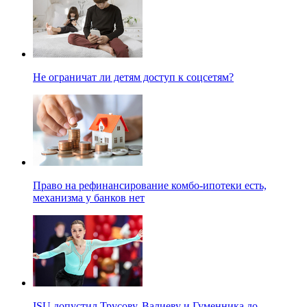
Не ограничат ли детям доступ к соцсетям?
Право на рефинансирование комбо-ипотеки есть,
механизма у банков нет
ISU допустил Трусову, Валиеву и Гуменника до