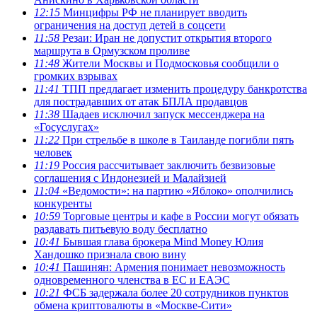
12:15
Минцифры РФ не планирует вводить
ограничения на доступ детей в соцсети
11:58
Резаи: Иран не допустит открытия второго
маршрута в Ормузском проливе
11:48
Жители Москвы и Подмосковья сообщили о
громких взрывах
11:41
ТПП предлагает изменить процедуру банкротства
для пострадавших от атак БПЛА продавцов
11:38
Шадаев исключил запуск мессенджера на
«Госуслугах»
11:22
При стрельбе в школе в Таиланде погибли пять
человек
11:19
Россия рассчитывает заключить безвизовые
соглашения с Индонезией и Малайзией
11:04
«Ведомости»: на партию «Яблоко» ополчились
конкуренты
10:59
Торговые центры и кафе в России могут обязать
раздавать питьевую воду бесплатно
10:41
Бывшая глава брокера Mind Money Юлия
Хандошко признала свою вину
10:41
Пашинян: Армения понимает невозможность
одновременного членства в ЕС и ЕАЭС
10:21
ФСБ задержала более 20 сотрудников пунктов
обмена криптовалюты в «Москве-Сити»