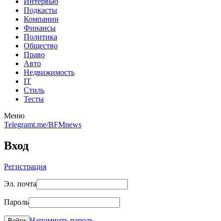
Интервью
Подкасты
Компании
Финансы
Политика
Общество
Право
Авто
Недвижимость
IT
Стиль
Тесты
Меню
Telegram
t.me/BFMnews
Вход
Регистрация
Эл. почта
Пароль
Напомнить пароль
Войти