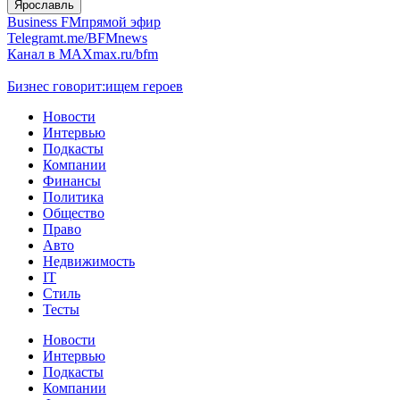
Ярославль
Business FM
прямой эфир
Telegram
t.me/BFMnews
Канал в MAX
max.ru/bfm
Бизнес говорит:
ищем героев
Новости
Интервью
Подкасты
Компании
Финансы
Политика
Общество
Право
Авто
Недвижимость
IT
Стиль
Тесты
Новости
Интервью
Подкасты
Компании