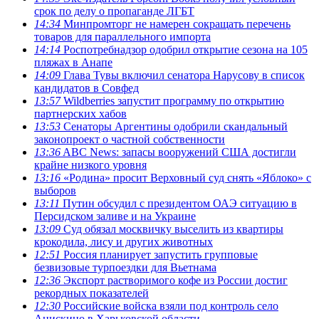
срок по делу о пропаганде ЛГБТ
14:34
Минпромторг не намерен сокращать перечень
товаров для параллельного импорта
14:14
Роспотребнадзор одобрил открытие сезона на 105
пляжах в Анапе
14:09
Глава Тувы включил сенатора Нарусову в список
кандидатов в Совфед
13:57
Wildberries запустит программу по открытию
партнерских хабов
13:53
Сенаторы Аргентины одобрили скандальный
законопроект о частной собственности
13:36
ABC News: запасы вооружений США достигли
крайне низкого уровня
13:16
«Родина» просит Верховный суд снять «Яблоко» с
выборов
13:11
Путин обсудил с президентом ОАЭ ситуацию в
Персидском заливе и на Украине
13:09
Суд обязал москвичку выселить из квартиры
крокодила, лису и других животных
12:51
Россия планирует запустить групповые
безвизовые турпоездки для Вьетнама
12:36
Экспорт растворимого кофе из России достиг
рекордных показателей
12:30
Российские войска взяли под контроль село
Анискино в Харьковской области