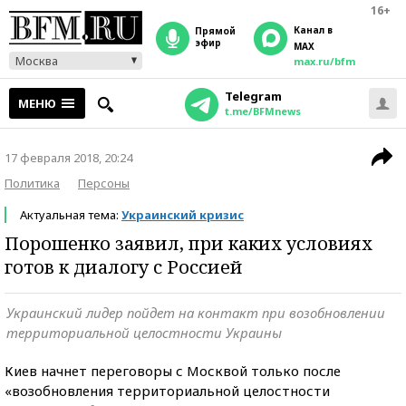
16+
Канал в
прямой
эфир
MAX
Москва
max.ru/bfm
Telegram
МЕНЮ
t.me/BFMnews
17 февраля 2018, 20:24
Политика
Персоны
Актуальная тема:
Украинский кризис
Порошенко заявил, при каких условиях
готов к диалогу с Россией
Украинский лидер пойдет на контакт при возобновлении
территориальной целостности Украины
Киев начнет переговоры с Москвой только после
«возобновления территориальной целостности