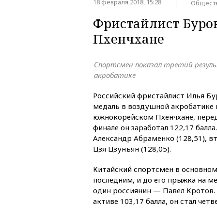
18 февраля 2018, 15:28
Общест
Фристайлист Буров
Пхенчхане
Спортсмен показал третий резул
акробатике
Российский фристайлист Илья Бу
медаль в воздушной акробатике 
южнокорейском Пхенчхане, пере
финале он заработал 122,17 балл
Александр Абраменко (128,51), в
Цзя Цзунъян (128,05).
Китайский спортсмен в основном
последним, и до его прыжка на м
один россиянин — Павел Кротов. 
активе 103,17 балла, он стал чет