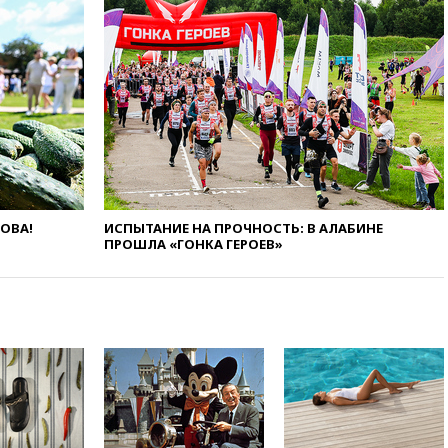
17:25
В аэропортах Сочи и
Геленджика сняты
ограничения
17:17
Власти РФ помогут
пострадавшему от атак на
склады Wildberries бизнесу
16:55
Экс-директору Popcorn
Books запросили четыре года
условно
16:46
ЦБ: международные
резервы России снизились
ЛОВА!
ИСПЫТАНИЕ НА ПРОЧНОСТЬ: В АЛАБИНЕ
ПРОШЛА «ГОНКА ГЕРОЕВ»
16:35
На восстановление
Херсонской области направят
6,8 млрд рублей
16:16
The Guardian: ученые
США создали
гипоаллергенных собак
15:45
Спутник «Электро-Л» №
5 введен в эксплуатацию
15:35
Два человека погибли