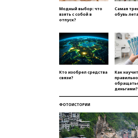
Модный выбор: что
Самая тре
взять с собой в
обувь лета
отпуск?
Кто изобрел средства
Как научи
связи?
правильно
обращатьс
деньгами?
ФОТОИСТОРИИ