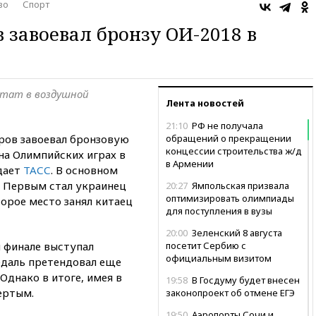
во
Спорт
 завоевал бронзу ОИ-2018 в
ьтат в воздушной
Лента новостей
21:10
РФ не получала
ров завоевал бронзовую
обращений о прекращении
концессии строительства ж/д
на Олимпийских играх в
в Армении
дает
ТАСС
. В основном
а. Первым стал украинец
20:27
Ямпольская призвала
оптимизировать олимпиады
торое место занял китаец
для поступления в вузы
20:00
Зеленский 8 августа
 финале выступал
посетит Сербию с
официальным визитом
едаль претендовал еще
Однако в итоге, имея в
19:58
В Госдуму будет внесен
вертым.
законопроект об отмене ЕГЭ
19:50
Аэропорты Сочи и