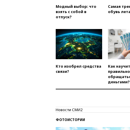
Модный выбор: что
Самая тре
взять с собой в
обувь лета
отпуск?
Кто изобрел средства
Как научи
связи?
правильно
обращатьс
деньгами?
Новости СМИ2
ФОТОИСТОРИИ