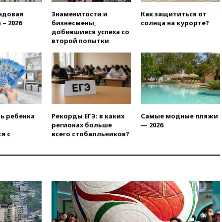
при атаках дронов ВСУ в
ндовая
Знаменитости и
Как защититься от
Брянской области
 – 2026
бизнесмены,
солнца на курорте?
15:15
В половине штатов США
добившиеся успеха со
зафиксирована вспышка
второй попытки
сальмонеллеза
14:57
Жара в Европе может
нанести ущерб экономике в
размере €800 млрд
14:49
Пентагон озаботился
критикой Трампа по поводу
дефицита боеприпасов
ть ребенка
Рекорды ЕГЭ: в каких
Самые модные пляжи
регионах больше
— 2026
14:40
В Германии задержан
я с
всего стобалльников?
украинец за шпионаж на
оборонном предприятии
14:21
АТОР сообщила о
снижении цен на авиабилеты
в России
14:19
Масштабный сбой
произошел в рунете
14:14
«Ведомости»: Озон банк