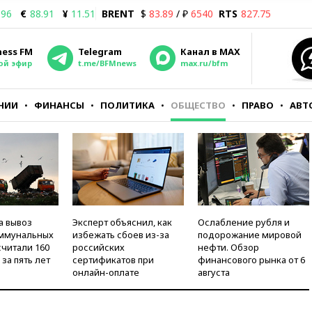
.96
€
88.91
¥
11.51
BRENT
$
83.89
/ ₽
6540
RTS
827.75
ness FM
Telegram
Канал в MAX
ой эфир
t.me/BFMnews
max.ru/bfm
НИИ
ФИНАНСЫ
ПОЛИТИКА
ОБЩЕСТВО
ПРАВО
АВТ
а вывоз
Эксперт объяснил, как
Ослабление рубля и
оммунальных
избежать сбоев из-за
подорожание мировой
считали 160
российских
нефти. Обзор
за пять лет
сертификатов при
финансового рынка от 6
онлайн-оплате
августа