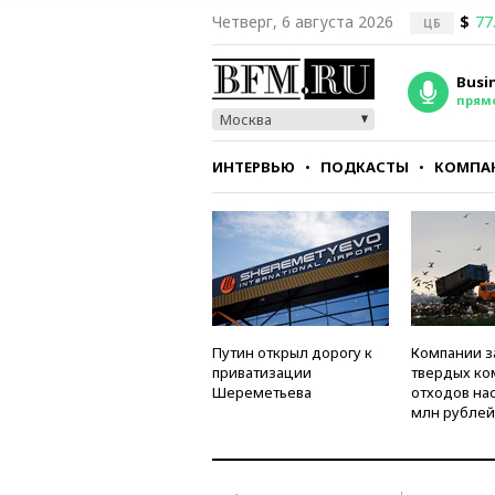
Четверг, 6 августа 2026
$
77
ЦБ
Busi
прям
Москва
ИНТЕРВЬЮ
ПОДКАСТЫ
КОМПА
СТИЛЬ
ТЕСТЫ
Путин открыл дорогу к
Компании з
приватизации
твердых к
Шереметьева
отходов на
млн рублей 