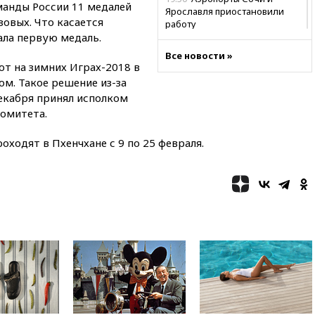
манды России 11 медалей
Ярославля приостановили
овых. Что касается
работу
ала первую медаль.
19:35
WP: Трамп призвал
Все новости »
доноров-республиканцев
т на зимних Играх-2018 в
поддержать Вэнса на выборах
м. Такое решение из-за
2028 года
декабря принял исполком
19:20
Число ломбардов в РФ
омитета.
превысило максимум 2022
года
оходят в Пхенчхане с 9 по 25 февраля.
19:15
Жуковский и аэропорт
Геленджика возобновили
работу
19:00
Путин уточнил порядок
присвоения воинских званий
добровольцам
18:50
Euractiv: восток
Финляндии приходит в упадок
без российских туристов
18:35
В Жуковском и
аэропорту Геленджика