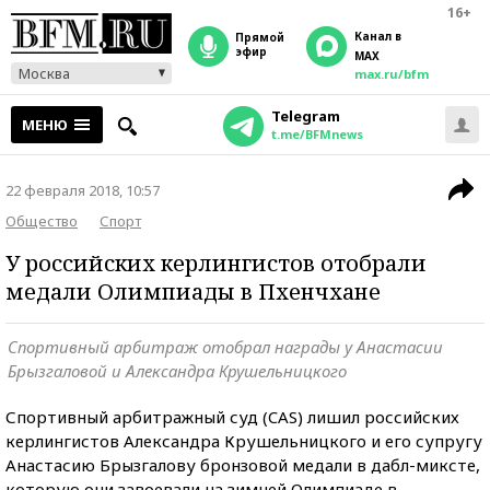
16+
Канал в
прямой
эфир
MAX
Москва
max.ru/bfm
Telegram
МЕНЮ
t.me/BFMnews
22 февраля 2018, 10:57
Общество
Спорт
У российских керлингистов отобрали
медали Олимпиады в Пхенчхане
Спортивный арбитраж отобрал награды у Анастасии
Брызгаловой и Александра Крушельницкого
Спортивный арбитражный суд (CAS) лишил российских
керлингистов Александра Крушельницкого и его супругу
Анастасию Брызгалову бронзовой медали в дабл-миксте,
которую они завоевали на зимней Олимпиаде в