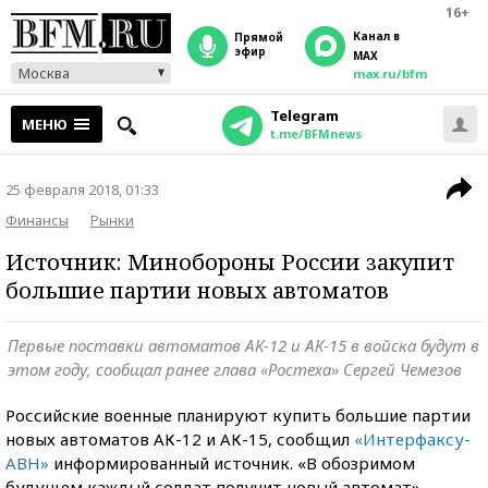
16+
Канал в
прямой
эфир
MAX
Москва
max.ru/bfm
Telegram
МЕНЮ
t.me/BFMnews
25 февраля 2018, 01:33
Финансы
Рынки
Источник: Минобороны России закупит
большие партии новых автоматов
Первые поставки автоматов АК-12 и АК-15 в войска будут в
этом году, сообщал ранее глава «Ростеха» Сергей Чемезов
Российские военные планируют купить большие партии
новых автоматов АК-12 и АК-15, сообщил
«Интерфаксу-
АВН»
информированный источник. «В обозримом
будущем каждый солдат получит новый автомат», —