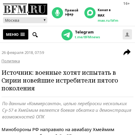
16+
Канал в
прямой
эфир
MAX
Москва
max.ru/bfm
Telegram
МЕНЮ
t.me/BFMnews
26 февраля 2018, 07:59
Политика
Источник: военные хотят испытать в
Сирии новейшие истребители пятого
поколения
По данным «Коммерсанта», целью переброски нескольких
Су-57 в Хмеймим является боевая обкатка и демонстрация
возможностей ОПК
Минобороны РФ направило на авиабазу Хмеймим