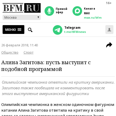
16+
Канал в
прямой
эфир
MAX
Москва
max.ru/bfm
Telegram
МЕНЮ
t.me/BFMnews
26 февраля 2018, 11:40
Общество
Спорт
Алина Загитова: пусть выступит с
подобной программой
Олимпийская чемпионка ответили на критику американки.
Загитова также пообещала не комментировать после
этого выступление американской фигуристки
Олимпийская чемпионка в женском одиночном фигурном
катании Алина Загитова ответила на критику в свой
адрес со стороны американской спортсменки Эшли